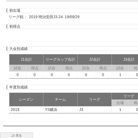
初出場
リーグ戦： 2019 明治安田J3-24 19/09/29
初得点
大会別成績
J1合計
リーグカップ合計
J2合計
J3合計
試合
得点
試合
得点
試合
得点
試合
得
0
0
0
0
0
0
1
年度別成績
リーグ
シーズン
チーム
リーグ
出場
得
2019
YS横浜
J3
1
戻る