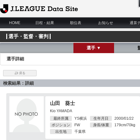
J.League Data Site
HOME
日程・結果
順位表
お知らせ
通算
選手・監督・審判
選手 ▼
選手詳細
戻る
検索結果：詳細
山田 葵士
Kio YAMADA
最終所属
YS横浜
生年月日
2000/01/22
ポジション
FW
身長/体重
179cm/70kg
出生地
千葉県