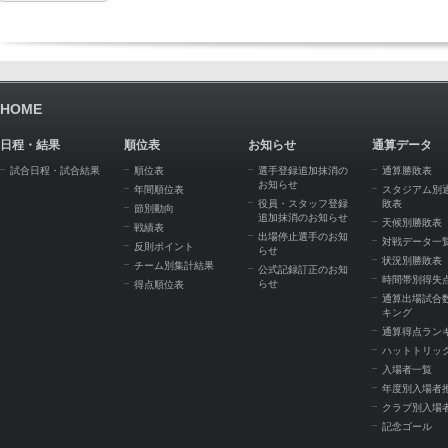
HOME
日程・結果
順位表
お知らせ
通算データ
試合日程・試合結果
順位表
選手登録追加抹消の
通算勝敗表
お知らせ
年間順位表
スタジアム別
役員・スタッフ登録
敗表
節別動向
追加抹消のお知らせ
天候別勝敗表
戦績表
出場停止選手のお知
対戦データ一
反則ポイント
らせ
状況別勝敗表
チーム別集計結果
公式記録訂正のお知
時間帯別得失
らせ
得点順位表
通算出場試合
キング
通算得点ラン
ハットトリッ
入場者一覧
年度別入場者
クラブ別入場
記念ゴール