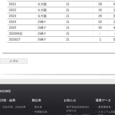
2021
Ｇ大阪
J1
28
2022
Ｇ大阪
J1
16
2023
Ｇ大阪
J1
26
2024
川崎Ｆ
J1
20
2025
川崎Ｆ
J1
35
2026特別
川崎Ｆ
J1
-
-
2026/27
川崎Ｆ
J1
1
戻る
HOME
日程・結果
順位表
お知らせ
通算データ
試合日程・試合結果
順位表
選手登録追加抹消の
通算勝敗表
お知らせ
年間順位表
スタジアム別