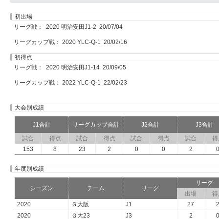
初出場
リーグ戦： 2020 明治安田J1-2 20/07/04
リーグカップ戦： 2020 YLC-Q-1 20/02/16
初得点
リーグ戦： 2020 明治安田J1-14 20/09/05
リーグカップ戦： 2022 YLC-Q-1 22/02/23
大会別成績
J1合計
リーグカップ合計
J2合計
J3合計
試合
得点
試合
得点
試合
得点
試合
得
153
8
23
2
0
0
2
年度別成績
リーグ
シーズン
チーム
リーグ
出場
得
2020
Ｇ大阪
J1
27
2020
Ｇ大23
J3
2