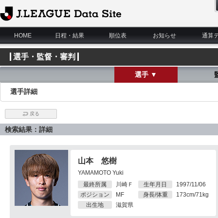
J.League Data Site
HOME
日程・結果
順位表
お知らせ
通算
選手・監督・審判
選手 ▼
選手詳細
戻る
検索結果：詳細
山本 悠樹
YAMAMOTO Yuki
最終所属
川崎Ｆ
生年月日
1997/11/06
ポジション
MF
身長/体重
173cm/71kg
出生地
滋賀県