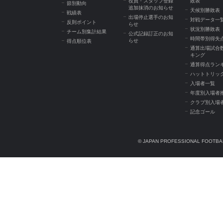
役員・スタッフ登録
敗表
節別動向
追加抹消のお知らせ
天候別勝敗表
戦績表
出場停止選手のお知
対戦データ一
反則ポイント
らせ
状況別勝敗表
チーム別集計結果
公式記録訂正のお知
時間帯別得失
らせ
得点順位表
通算出場試合
キング
通算得点ラン
ハットトリッ
入場者一覧
年度別入場者
クラブ別入場
記念ゴール
© JAPAN PROFESSIONAL FOOTBAL