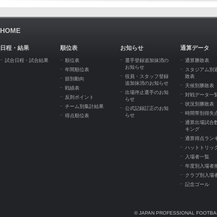
HOME
日程・結果
順位表
お知らせ
通算データ
試合日程・試合結果
順位表
選手登録追加抹消の
通算勝敗表
お知らせ
年間順位表
スタジアム別
役員・スタッフ登録
敗表
節別動向
追加抹消のお知らせ
天候別勝敗表
戦績表
出場停止選手のお知
対戦データ一
反則ポイント
らせ
状況別勝敗表
チーム別集計結果
公式記録訂正のお知
時間帯別得失
らせ
得点順位表
通算出場試合
キング
通算得点ラン
ハットトリッ
入場者一覧
年度別入場者
クラブ別入場
記念ゴール
© JAPAN PROFESSIONAL FOOTBAL