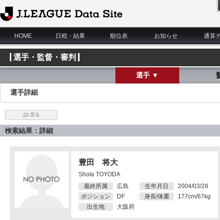
J.League Data Site
HOME
日程・結果
順位表
お知らせ
通算
選手・監督・審判
選手 ▼
選手詳細
戻る
検索結果：詳細
豊田 将大
Shota TOYODA
最終所属
広島
生年月日
2004/03/28
ポジション
DF
身長/体重
177cm/67kg
出生地
大阪府