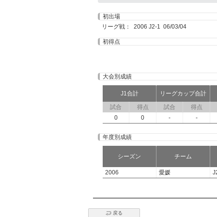
初出場
リーグ戦： 2006 J2-1 06/03/04
初得点
大会別成績
J1合計
リーグカップ合計
試合
得点
試合
得点
0
0
-
-
年度別成績
シーズン
チーム
2006
愛媛
J
戻る