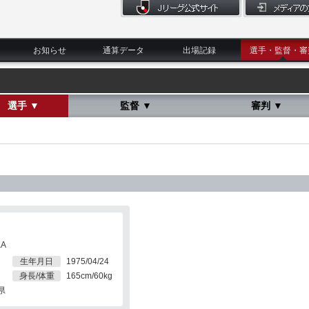
お知らせ
通算データ
出場記録
選手・監督・審
選手 ▼
監督 ▼
審判 ▼
KA
生年月日
1975/04/24
身長/体重
165cm/60kg
県