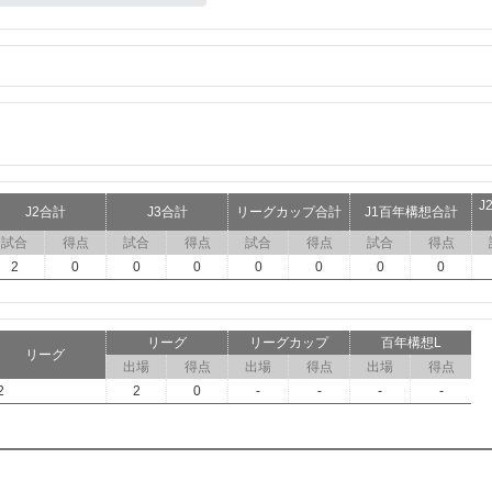
J
J2合計
J3合計
リーグカップ合計
J1百年構想合計
試合
得点
試合
得点
試合
得点
試合
得点
2
0
0
0
0
0
0
0
リーグ
リーグカップ
百年構想L
リーグ
出場
得点
出場
得点
出場
得点
2
2
0
-
-
-
-