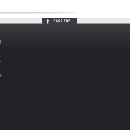
判
ッ
員