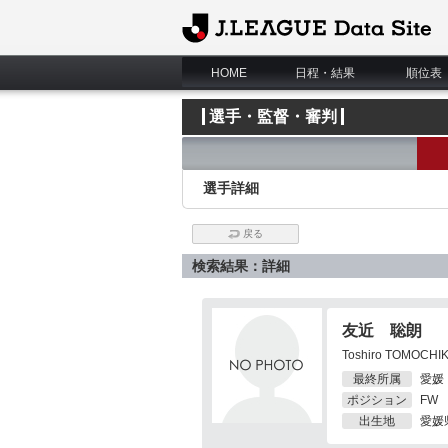
J.League Data Site
HOME
日程・結果
順位表
選手・監督・審判
選手詳細
戻る
検索結果：詳細
友近 聡朗
Toshiro TOMOCHI
最終所属
愛媛
ポジション
FW
出生地
愛媛