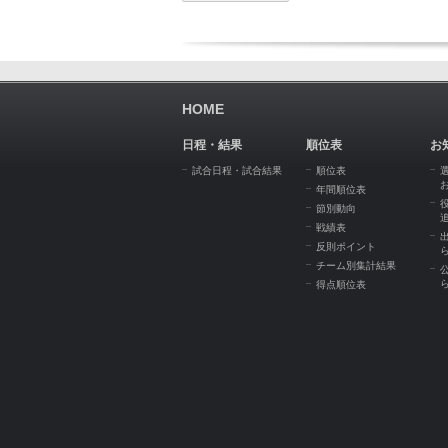
HOME
日程・結果
順位表
お
試合日程・試合結果
順位表
年間順位表
節別動向
戦績表
反則ポイント
チーム別集計結果
得点順位表