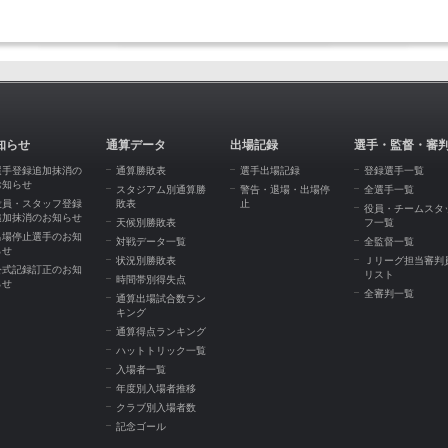
知らせ
通算データ
出場記録
選手・監督・審
選手登録追加抹消の
通算勝敗表
選手出場記録
登録選手一覧
お知らせ
スタジアム別通算勝
警告・退場・出場停
全選手一覧
役員・スタッフ登録
敗表
止
役員・チームスタ
追加抹消のお知らせ
天候別勝敗表
フ一覧
出場停止選手のお知
対戦データ一覧
全監督一覧
らせ
状況別勝敗表
Ｊリーグ担当審判
公式記録訂正のお知
リスト
時間帯別得失点
らせ
全審判一覧
通算出場試合数ラン
キング
通算得点ランキング
ハットトリック一覧
入場者一覧
年度別入場者推移
クラブ別入場者数
記念ゴール