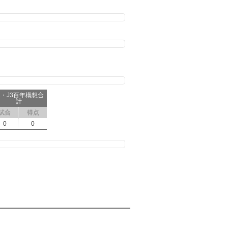
2・J3百年構想合
計
試合
得点
0
0