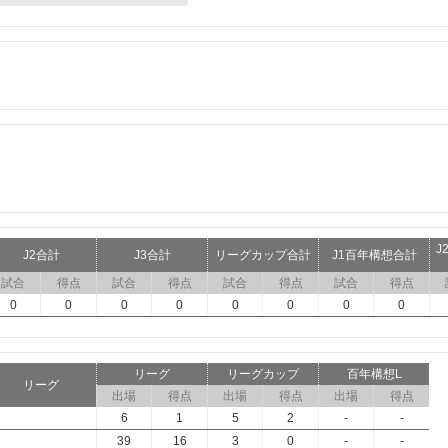
J
J2合計
J3合計
リーグカップ合計
J1百年構想合計
試合
得点
試合
得点
試合
得点
試合
得点
0
0
0
0
0
0
0
0
リーグ
リーグカップ
百年構想L
リーグ
出場
得点
出場
得点
出場
得点
6
1
5
2
-
-
39
16
3
0
-
-