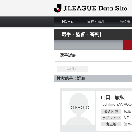
J.League Data Site
HOME
日程・結果
順位表
選手・監督・審判
選手詳細
戻る
検索結果：詳細
山口 敏弘
Toshihiro YAMAGU
最終所属
広島
ポジション
MF
出生地
熊本