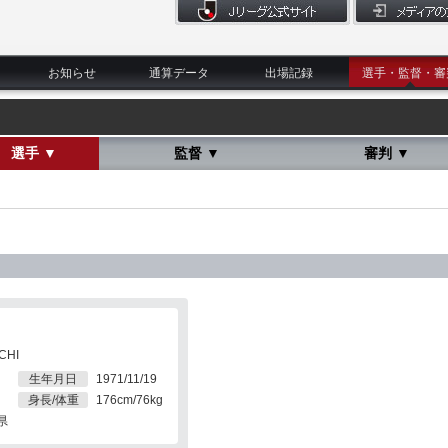
お知らせ
通算データ
出場記録
選手・監督・審
選手 ▼
監督 ▼
審判 ▼
CHI
生年月日
1971/11/19
身長/体重
176cm/76kg
県