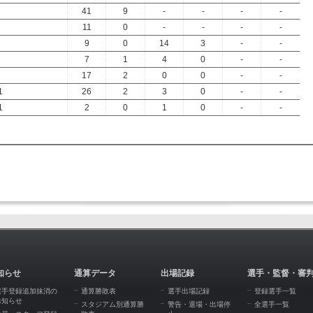
41
9
-
-
-
-
11
0
-
-
-
-
9
0
14
3
-
-
7
1
4
0
-
-
17
2
0
0
-
-
1
26
2
3
0
-
-
1
2
0
1
0
-
-
知らせ
通算データ
出場記録
選手・監督・審
選手登録追加抹消の
通算勝敗表
選手出場記録
登録選手一覧
お知らせ
スタジアム別通算勝
警告・退場・出場停
全選手一覧