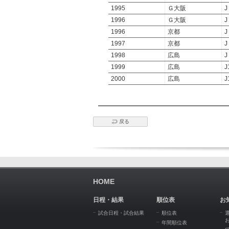
1995
Ｇ大阪
J
1996
Ｇ大阪
J
1996
京都
J
1997
京都
J
1998
広島
J
1999
広島
J
2000
広島
J
戻る
HOME
日程・結果
順位表
お
試合日程・試合結果
順位表
年間順位表