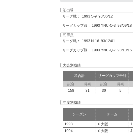
初出場
リーグ戦： 1993 S-9 93/06/12
リーグカップ戦： 1993 YNC-Q-3 93/09/18
初得点
リーグ戦： 1993 N-16 93/12/01
リーグカップ戦： 1993 YNC-Q-7 93/10/16
大会別成績
J1合計
リーグカップ合計
試合
得点
試合
得点
158
31
30
5
年度別成績
シーズン
チーム
1993
Ｇ大阪
J
1994
Ｇ大阪
J