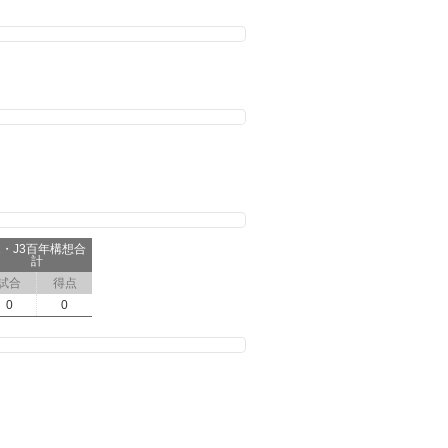
2・J3百年構想合
計
試合
得点
0
0