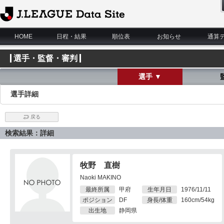
J.League Data Site
HOME
日程・結果
順位表
お知らせ
通算
選手・監督・審判
選手 ▼
選手詳細
戻る
検索結果：詳細
牧野 直樹
Naoki MAKINO
最終所属
甲府
生年月日
1976/11/11
ポジション
DF
身長/体重
160cm/54kg
出生地
静岡県