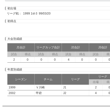
初出場
リーグ戦： 1999 1st-3 99/03/20
初得点
大会別成績
J1合計
リーグカップ合計
J2合計
J3合計
試合
得点
試合
得点
試合
得点
試合
得
2
0
0
0
4
0
0
年度別成績
リーグ
シーズン
チーム
リーグ
出場
得
1999
Ｖ川崎
J1
2
2002
甲府
J2
4