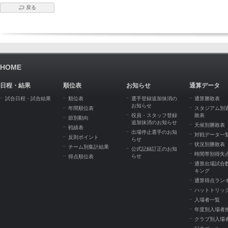
戻る
HOME
日程・結果
順位表
お知らせ
通算データ
試合日程・試合結果
順位表
選手登録追加抹消の
通算勝敗表
お知らせ
年間順位表
スタジアム別
役員・スタッフ登録
敗表
節別動向
追加抹消のお知らせ
天候別勝敗表
戦績表
出場停止選手のお知
対戦データ一
反則ポイント
らせ
状況別勝敗表
チーム別集計結果
公式記録訂正のお知
時間帯別得失
らせ
得点順位表
通算出場試合
キング
通算得点ラン
ハットトリッ
入場者一覧
年度別入場者
クラブ別入場