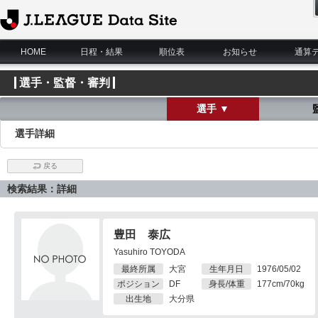
J.League Data Site
HOME
日程・結果
順位表
お知らせ
通算
選手・監督・審判
選手 ▼
選手詳細
戻る
検索結果：詳細
豊田 泰広
Yasuhiro TOYODA
最終所属
大宮
生年月日
1976/05/02
ポジション
DF
身長/体重
177cm/70kg
出生地
大分県