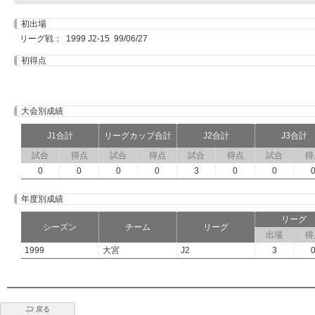
初出場
リーグ戦： 1999 J2-15 99/06/27
初得点
大会別成績
J1合計
リーグカップ合計
J2合計
J3合計
試合
得点
試合
得点
試合
得点
試合
得
0
0
0
0
3
0
0
年度別成績
リーグ
シーズン
チーム
リーグ
出場
得
1999
大宮
J2
3
戻る