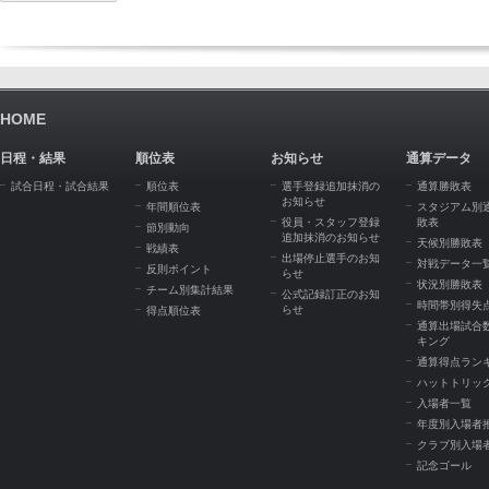
HOME
日程・結果
順位表
お知らせ
通算データ
試合日程・試合結果
順位表
選手登録追加抹消の
通算勝敗表
お知らせ
年間順位表
スタジアム別
役員・スタッフ登録
敗表
節別動向
追加抹消のお知らせ
天候別勝敗表
戦績表
出場停止選手のお知
対戦データ一
反則ポイント
らせ
状況別勝敗表
チーム別集計結果
公式記録訂正のお知
時間帯別得失
らせ
得点順位表
通算出場試合
キング
通算得点ラン
ハットトリッ
入場者一覧
年度別入場者
クラブ別入場
記念ゴール