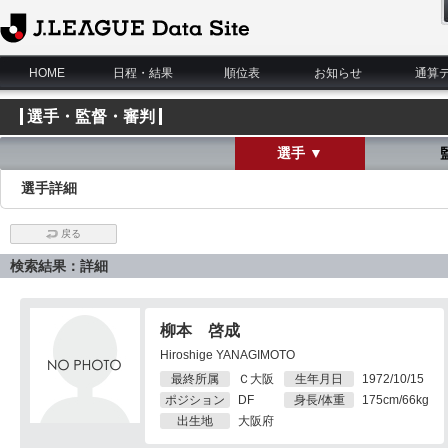
J.League Data Site
HOME
日程・結果
順位表
お知らせ
通算
選手・監督・審判
選手 ▼
選手詳細
戻る
検索結果：詳細
柳本 啓成
Hiroshige YANAGIMOTO
最終所属
Ｃ大阪
生年月日
1972/10/15
ポジション
DF
身長/体重
175cm/66kg
出生地
大阪府