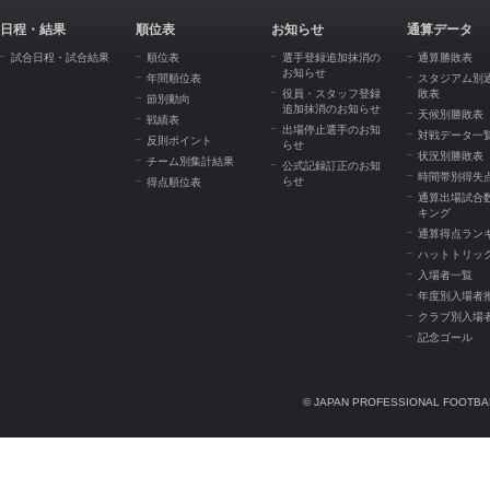
日程・結果
順位表
お知らせ
通算データ
試合日程・試合結果
順位表
選手登録追加抹消の
通算勝敗表
お知らせ
年間順位表
スタジアム別
役員・スタッフ登録
敗表
節別動向
追加抹消のお知らせ
天候別勝敗表
戦績表
出場停止選手のお知
対戦データ一
反則ポイント
らせ
状況別勝敗表
チーム別集計結果
公式記録訂正のお知
時間帯別得失
らせ
得点順位表
通算出場試合
キング
通算得点ラン
ハットトリッ
入場者一覧
年度別入場者
クラブ別入場
記念ゴール
© JAPAN PROFESSIONAL FOOTBAL