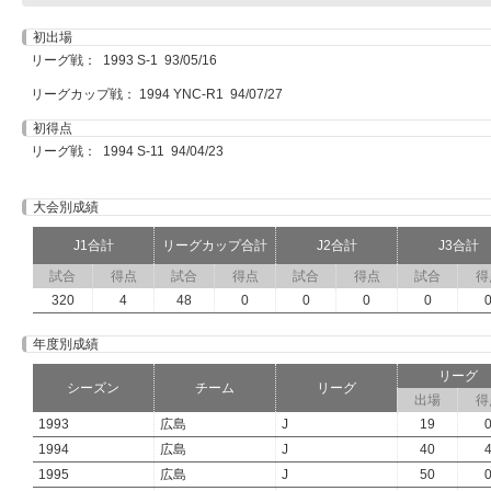
初出場
リーグ戦： 1993 S-1 93/05/16
リーグカップ戦： 1994 YNC-R1 94/07/27
初得点
リーグ戦： 1994 S-11 94/04/23
大会別成績
J1合計
リーグカップ合計
J2合計
J3合計
試合
得点
試合
得点
試合
得点
試合
得
320
4
48
0
0
0
0
年度別成績
リーグ
シーズン
チーム
リーグ
出場
得
1993
広島
J
19
1994
広島
J
40
1995
広島
J
50