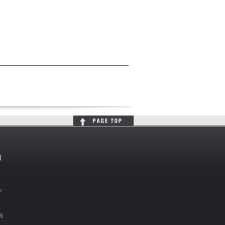
判
ッ
員