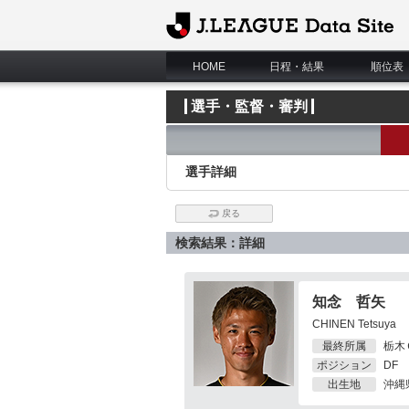
J.League Data Site
HOME
日程・結果
順位表
選手・監督・審判
選手詳細
戻る
検索結果：詳細
知念 哲矢
CHINEN Tetsuya
最終所属
栃木
ポジション
DF
出生地
沖縄