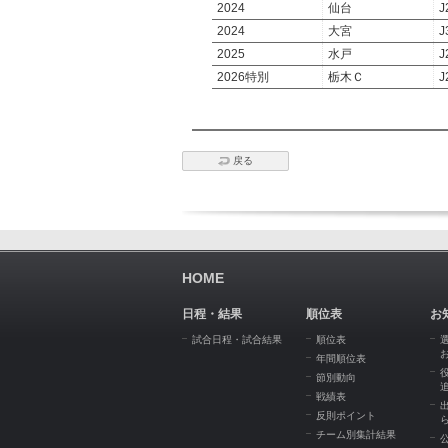
2024
仙台
J
2024
大宮
J
2025
水戸
J
2026特別
栃木Ｃ
J
戻る
HOME
日程・結果
順位表
お
試合日程・試合結果
順位表
年間順位表
節別動向
戦績表
反則ポイント
チーム別集計結果