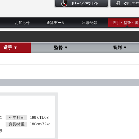
お知らせ
通算データ
出場記録
選手・監督・審
選手 ▼
監督 ▼
審判 ▼
Ｃ
生年月日
1997/11/08
身長/体重
180cm/72kg
県