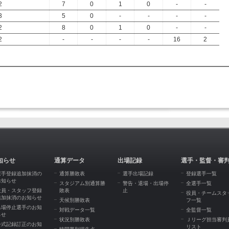
2
7
0
1
0
-
-
3
5
0
-
-
-
-
2
8
0
1
0
-
-
2
-
-
-
-
16
2
知らせ
通算データ
出場記録
選手・監督・審
選手登録追加抹消の
通算勝敗表
選手出場記録
登録選手一覧
お知らせ
スタジアム別通算勝
警告・退場・出場停
全選手一覧
役員・スタッフ登録
敗表
止
役員・チームスタ
追加抹消のお知らせ
天候別勝敗表
フ一覧
出場停止選手のお知
対戦データ一覧
全監督一覧
らせ
状況別勝敗表
Ｊリーグ担当審判
公式記録訂正のお知
リスト