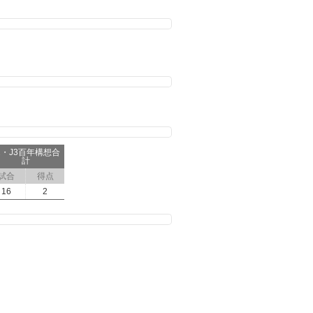
2・J3百年構想合
計
試合
得点
16
2