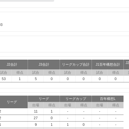
03
J
J2合計
J3合計
リーグカップ合計
J1百年構想合計
試合
得点
試合
得点
試合
得点
試合
得点
53
1
5
0
0
0
0
0
リーグ
リーグカップ
百年構想L
リーグ
出場
得点
出場
得点
出場
得点
2
11
1
-
-
-
-
2
27
0
-
-
-
-
1
9
1
1
0
-
-