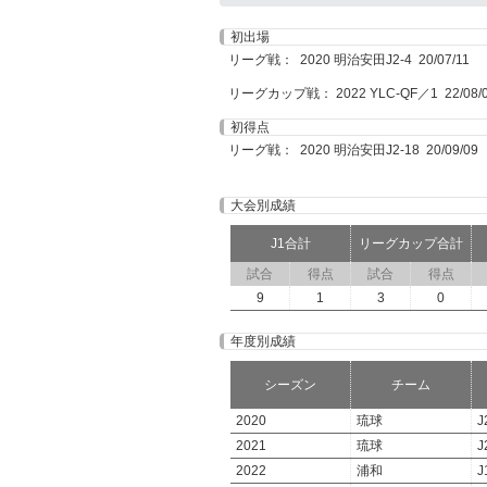
初出場
リーグ戦： 2020 明治安田J2-4 20/07/11
リーグカップ戦： 2022 YLC-QF／1 22/08/
初得点
リーグ戦： 2020 明治安田J2-18 20/09/09
大会別成績
J1合計
リーグカップ合計
試合
得点
試合
得点
9
1
3
0
年度別成績
シーズン
チーム
2020
琉球
J
2021
琉球
J
2022
浦和
J