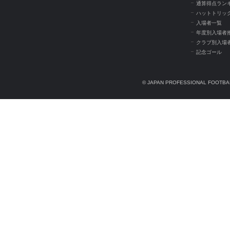
通算得点ラン
ハットトリッ
入場者一覧
年度別入場者
クラブ別入場
記念ゴール
© JAPAN PROFESSIONAL FOOTBAL