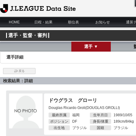
J.League Data Site
HOME
日程・結果
順位表
お知らせ
通算
選手・監督・審判
選手 ▼
選手詳細
戻る
検索結果：詳細
ドウグラス グローリ
Douglas Ricardo Groli(DOUGLAS GROLLI)
最終所属
福岡
生年月日
1989/10/05
ポジション
DF
身長/体重
189cm/84kg
出生地
ブラジル
国籍
ブラジル