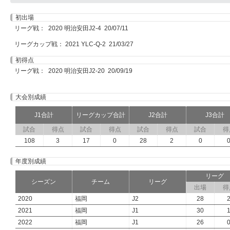
初出場
リーグ戦： 2020 明治安田J2-4 20/07/11
リーグカップ戦： 2021 YLC-Q-2 21/03/27
初得点
リーグ戦： 2020 明治安田J2-20 20/09/19
大会別成績
J1合計
リーグカップ合計
J2合計
J3合計
試合
得点
試合
得点
試合
得点
試合
得
108
3
17
0
28
2
0
年度別成績
リーグ
シーズン
チーム
リーグ
出場
得
2020
福岡
J2
28
2021
福岡
J1
30
2022
福岡
J1
26