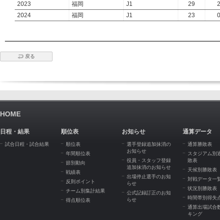
2023
福岡
J1
29
2024
福岡
J1
23
戻る
HOME
日程・結果
順位表
お知らせ
通算データ
試合日程・試合結果
順位表
選手登録追加抹消の
通算勝敗表
お知らせ
年間順位表
スタジアム別
役員・スタッフ登録
敗表
節別動向
追加抹消のお知らせ
天候別勝敗表
戦績表
出場停止選手のお知
対戦データ一
反則ポイント
らせ
状況別勝敗表
チーム別集計結果
公式記録訂正のお知
時間帯別得失
らせ
得点順位表
通算出場試合
キング