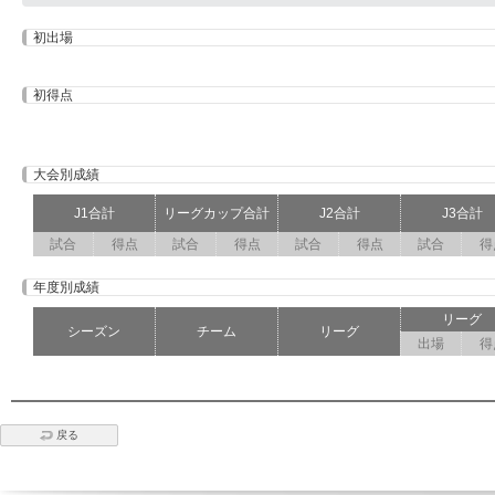
初出場
初得点
大会別成績
J1合計
リーグカップ合計
J2合計
J3合計
試合
得点
試合
得点
試合
得点
試合
得
年度別成績
リーグ
シーズン
チーム
リーグ
出場
得
戻る