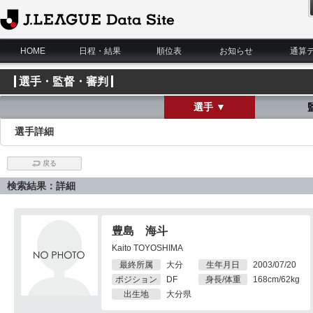
J.League Data Site
HOME
日程・結果
順位表
お知らせ
通算
選手・監督・審判
選手 ▼
選手詳細
戻る
検索結果：詳細
豊島 海斗
Kaito TOYOSHIMA
最終所属
大分
生年月日
2003/07/20
ポジション
DF
身長/体重
168cm/62kg
出生地
大分県