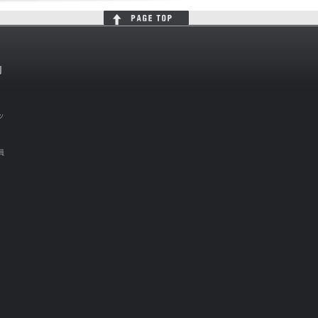
判
ッ
員