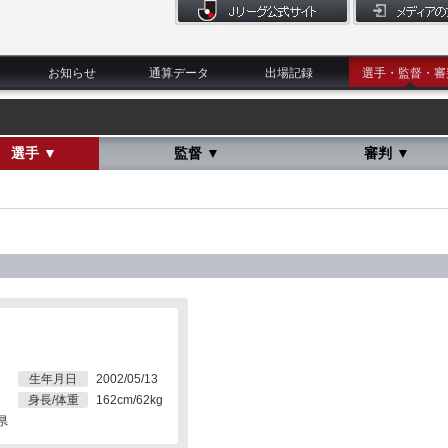
お知らせ
通算データ
出場記録
選手・監督・審
選手 ▼
監督 ▼
審判 ▼
生年月日
2002/05/13
身長/体重
162cm/62kg
県