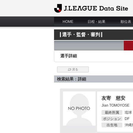
J.League Data Site
HOME
日程・結果
順位表
選手・監督・審判
選手詳細
戻る
検索結果：詳細
友寄 慈安
Jian TOMOYOSE
最終所属
琉球
ポジション
DF
出生地
沖縄