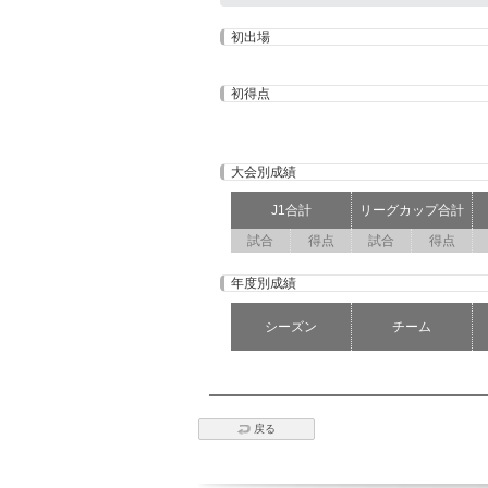
初出場
初得点
大会別成績
J1合計
リーグカップ合計
試合
得点
試合
得点
年度別成績
シーズン
チーム
戻る