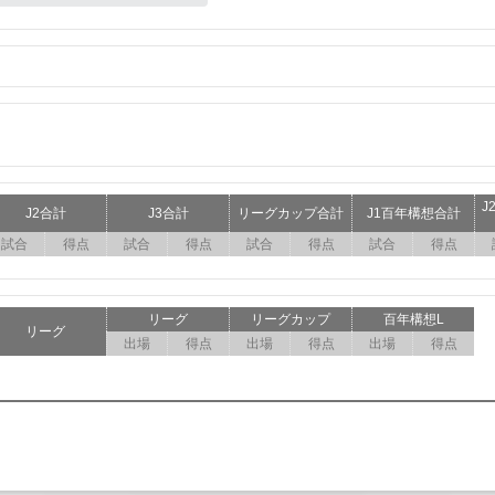
J
J2合計
J3合計
リーグカップ合計
J1百年構想合計
試合
得点
試合
得点
試合
得点
試合
得点
リーグ
リーグカップ
百年構想L
リーグ
出場
得点
出場
得点
出場
得点