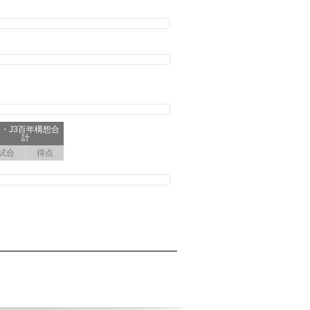
2・J3百年構想合
計
試合
得点