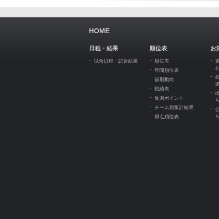
HOME
日程・結果
順位表
お
試合日程・試合結果
順位表
年間順位表
節別動向
戦績表
反則ポイント
チーム別集計結果
得点順位表