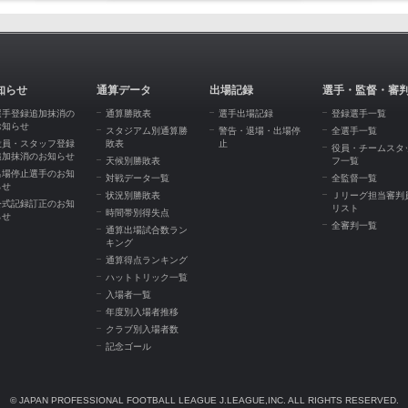
知らせ
通算データ
出場記録
選手・監督・審
選手登録追加抹消の
通算勝敗表
選手出場記録
登録選手一覧
お知らせ
スタジアム別通算勝
警告・退場・出場停
全選手一覧
役員・スタッフ登録
敗表
止
役員・チームスタ
追加抹消のお知らせ
天候別勝敗表
フ一覧
出場停止選手のお知
対戦データ一覧
全監督一覧
らせ
状況別勝敗表
Ｊリーグ担当審判
公式記録訂正のお知
リスト
時間帯別得失点
らせ
全審判一覧
通算出場試合数ラン
キング
通算得点ランキング
ハットトリック一覧
入場者一覧
年度別入場者推移
クラブ別入場者数
記念ゴール
© JAPAN PROFESSIONAL FOOTBALL LEAGUE J.LEAGUE,INC. ALL RIGHTS RESERVED.