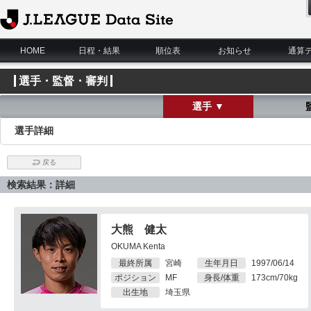
J.League Data Site
HOME
日程・結果
順位表
お知らせ
通算
選手・監督・審判
選手 ▼
選手詳細
戻る
検索結果：詳細
大熊 健太
OKUMA Kenta
最終所属
宮崎
生年月日
1997/06/14
ポジション
MF
身長/体重
173cm/70kg
出生地
埼玉県