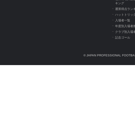
キング
通算得点ラン
ハットトリッ
入場者一覧
年度別入場者
クラブ別入場
記念ゴール
© JAPAN PROFESSIONAL FOOTBAL