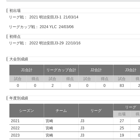
初出場
リーグ戦： 2021 明治安田J3-1 21/03/14
リーグカップ戦： 2024 YLC 24/03/06
初得点
リーグ戦： 2022 明治安田J3-29 22/10/16
大会別成績
J1合計
リーグカップ合計
J2合計
J3合計
試合
得点
試合
得点
試合
得点
試合
得
0
0
2
0
0
0
83
年度別成績
リーグ
シーズン
チーム
リーグ
出場
得
2021
宮崎
J3
27
2022
宮崎
J3
25
2023
宮崎
J3
19