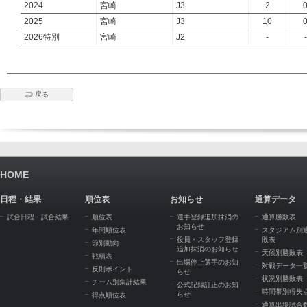
2024
宮崎
J3
2
2025
宮崎
J3
10
2026特別
宮崎
J2
-
-
戻る
HOME
日程・結果
順位表
お知らせ
通算データ
試合日程・試合結果
順位表
選手登録追加抹消の
通算勝敗表
お知らせ
年間順位表
スタジアム別
役員・スタッフ登録
敗表
節別動向
追加抹消のお知らせ
天候別勝敗表
戦績表
出場停止選手のお知
対戦データ一
反則ポイント
らせ
状況別勝敗表
チーム別集計結果
公式記録訂正のお知
時間帯別得失
らせ
得点順位表
通算出場試合