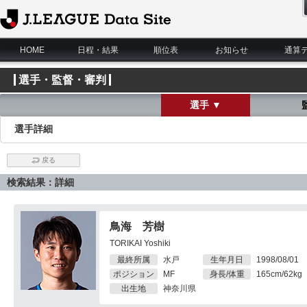
J.League Data Site
HOME
日程・結果
順位表
お知らせ
通算
選手・監督・審判
選手 ▼
選手詳細
戻る
検索結果：詳細
鳥海 芳樹
TORIKAI Yoshiki
最終所属
水戸
生年月日
1998/08/01
ポジション
MF
身長/体重
165cm/62kg
出生地
神奈川県