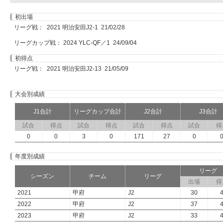
初出場
リーグ戦： 2021 明治安田J2-1 21/02/28
リーグカップ戦： 2024 YLC-QF／1 24/09/04
初得点
リーグ戦： 2021 明治安田J2-13 21/05/09
大会別成績
J1合計
リーグカップ合計
J2合計
J3合計
試合
得点
試合
得点
試合
得点
試合
得
0
0
3
0
171
27
0
年度別成績
リーグ
シーズン
チーム
リーグ
出場
得
2021
甲府
J2
30
2022
甲府
J2
37
2023
甲府
J2
33