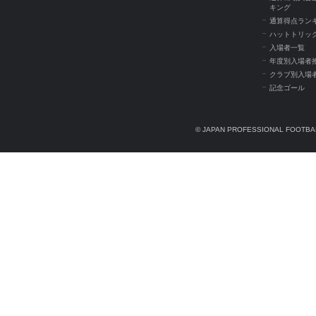
キング
通算得点ラン
ハットトリッ
入場者一覧
年度別入場者
クラブ別入場
記念ゴール
© JAPAN PROFESSIONAL FOOTBAL