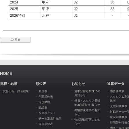
2024
甲府
J2
38
2025
甲府
J2
33
2026特別
水戸
J1
-
-
戻る
HOME
日程・結果
順位表
お知らせ
通算データ
試合日程・試合結果
順位表
選手登録追加抹消の
通算勝敗表
お知らせ
年間順位表
スタジアム別
役員・スタッフ登録
敗表
節別動向
追加抹消のお知らせ
天候別勝敗表
戦績表
出場停止選手のお知
対戦データ一
反則ポイント
らせ
状況別勝敗表
チーム別集計結果
公式記録訂正のお知
時間帯別得失
らせ
得点順位表
通算出場試合