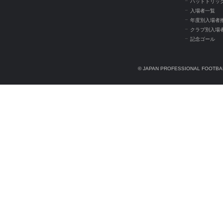
ハットトリッ
入場者一覧
年度別入場者
クラブ別入場
記念ゴール
© JAPAN PROFESSIONAL FOOTBAL