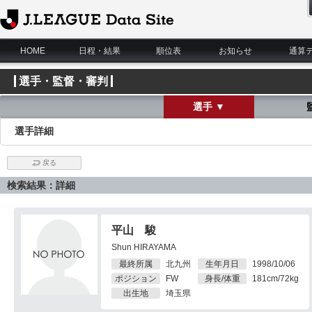
J.League Data Site
HOME
日程・結果
順位表
お知らせ
通算
選手・監督・審判
選手 ▼
選手詳細
戻る
検索結果：詳細
平山 駿
Shun HIRAYAMA
最終所属
北九州
生年月日
1998/10/06
ポジション
FW
身長/体重
181cm/72kg
出生地
埼玉県