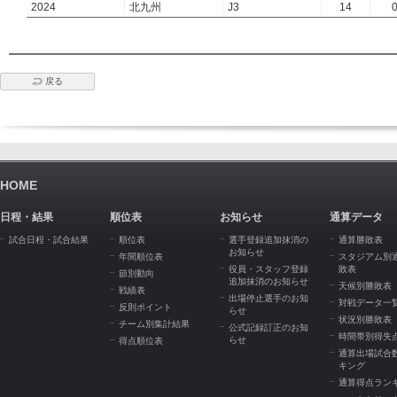
2024
北九州
J3
14
戻る
HOME
日程・結果
順位表
お知らせ
通算データ
試合日程・試合結果
順位表
選手登録追加抹消の
通算勝敗表
お知らせ
年間順位表
スタジアム別
役員・スタッフ登録
敗表
節別動向
追加抹消のお知らせ
天候別勝敗表
戦績表
出場停止選手のお知
対戦データ一
反則ポイント
らせ
状況別勝敗表
チーム別集計結果
公式記録訂正のお知
時間帯別得失
らせ
得点順位表
通算出場試合
キング
通算得点ラン