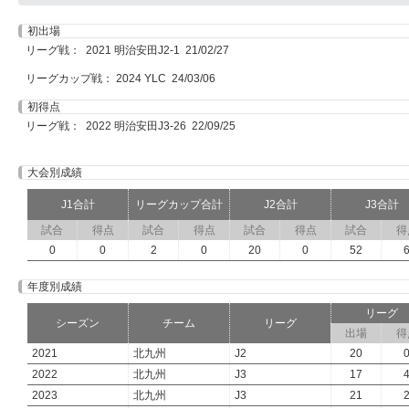
初出場
リーグ戦： 2021 明治安田J2-1 21/02/27
リーグカップ戦： 2024 YLC 24/03/06
初得点
リーグ戦： 2022 明治安田J3-26 22/09/25
大会別成績
J1合計
リーグカップ合計
J2合計
J3合計
試合
得点
試合
得点
試合
得点
試合
得
0
0
2
0
20
0
52
年度別成績
リーグ
シーズン
チーム
リーグ
出場
得
2021
北九州
J2
20
2022
北九州
J3
17
2023
北九州
J3
21