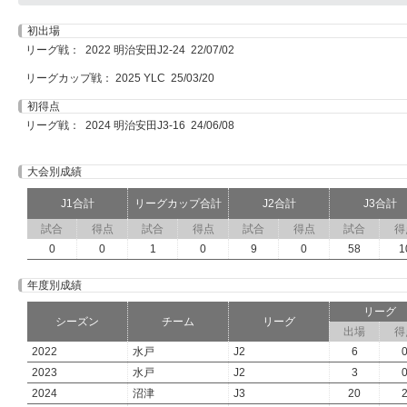
初出場
リーグ戦： 2022 明治安田J2-24 22/07/02
リーグカップ戦： 2025 YLC 25/03/20
初得点
リーグ戦： 2024 明治安田J3-16 24/06/08
大会別成績
J1合計
リーグカップ合計
J2合計
J3合計
試合
得点
試合
得点
試合
得点
試合
得
0
0
1
0
9
0
58
1
年度別成績
リーグ
シーズン
チーム
リーグ
出場
得
2022
水戸
J2
6
2023
水戸
J2
3
2024
沼津
J3
20