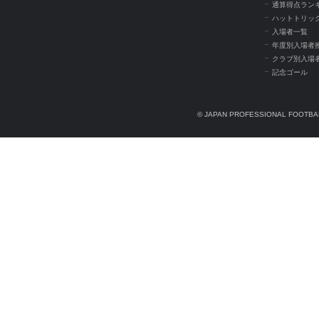
通算得点ラン
ハットトリッ
入場者一覧
年度別入場者
クラブ別入場
記念ゴール
© JAPAN PROFESSIONAL FOOTBAL