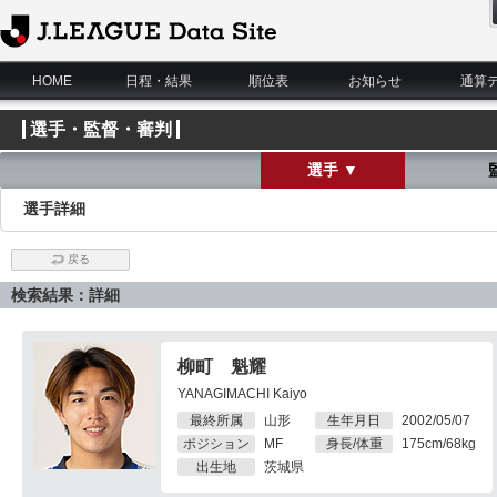
J.League Data Site
HOME
日程・結果
順位表
お知らせ
通算
選手・監督・審判
選手 ▼
選手詳細
戻る
検索結果：詳細
柳町 魁耀
YANAGIMACHI Kaiyo
最終所属
山形
生年月日
2002/05/07
ポジション
MF
身長/体重
175cm/68kg
出生地
茨城県