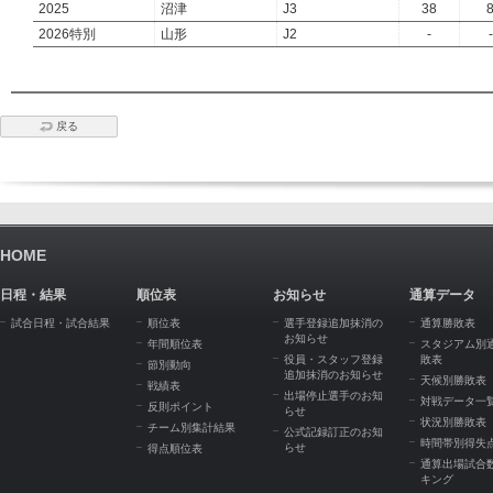
2025
沼津
J3
38
2026特別
山形
J2
-
-
戻る
HOME
日程・結果
順位表
お知らせ
通算データ
試合日程・試合結果
順位表
選手登録追加抹消の
通算勝敗表
お知らせ
年間順位表
スタジアム別
役員・スタッフ登録
敗表
節別動向
追加抹消のお知らせ
天候別勝敗表
戦績表
出場停止選手のお知
対戦データ一
反則ポイント
らせ
状況別勝敗表
チーム別集計結果
公式記録訂正のお知
時間帯別得失
らせ
得点順位表
通算出場試合
キング