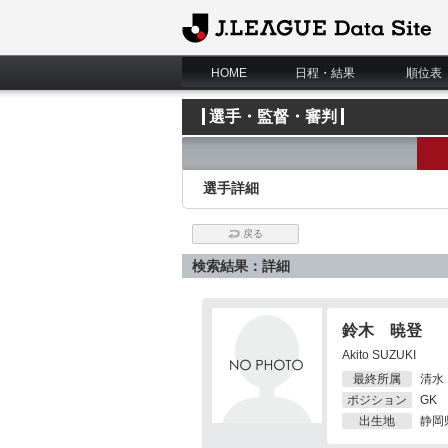
J.League Data Site
HOME
日程・結果
順位表
選手・監督・審判
選手詳細
戻る
検索結果：詳細
鈴木 暁登
Akito SUZUKI
最終所属
清水
ポジション
GK
出生地
静岡