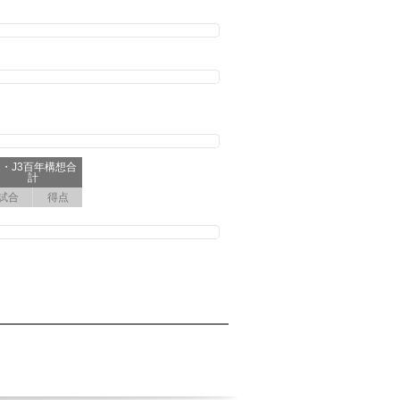
2・J3百年構想合
計
試合
得点