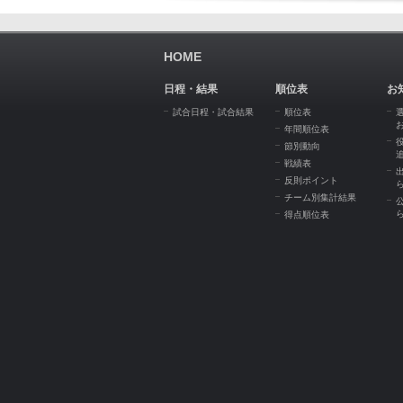
HOME
日程・結果
順位表
お
試合日程・試合結果
順位表
年間順位表
節別動向
戦績表
反則ポイント
チーム別集計結果
得点順位表