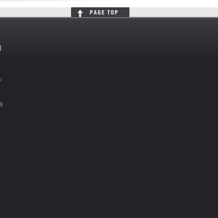
判
ッ
員