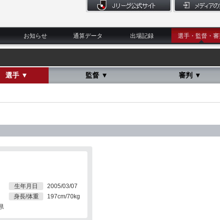
お知らせ
通算データ
出場記録
選手・監督・審
選手 ▼
監督 ▼
審判 ▼
生年月日
2005/03/07
身長/体重
197cm/70kg
県