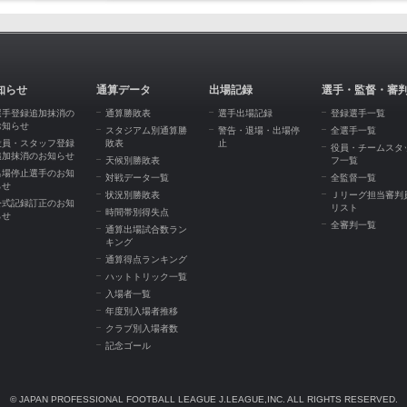
知らせ
通算データ
出場記録
選手・監督・審
選手登録追加抹消の
通算勝敗表
選手出場記録
登録選手一覧
お知らせ
スタジアム別通算勝
警告・退場・出場停
全選手一覧
役員・スタッフ登録
敗表
止
役員・チームスタ
追加抹消のお知らせ
天候別勝敗表
フ一覧
出場停止選手のお知
対戦データ一覧
全監督一覧
らせ
状況別勝敗表
Ｊリーグ担当審判
公式記録訂正のお知
リスト
時間帯別得失点
らせ
全審判一覧
通算出場試合数ラン
キング
通算得点ランキング
ハットトリック一覧
入場者一覧
年度別入場者推移
クラブ別入場者数
記念ゴール
© JAPAN PROFESSIONAL FOOTBALL LEAGUE J.LEAGUE,INC. ALL RIGHTS RESERVED.