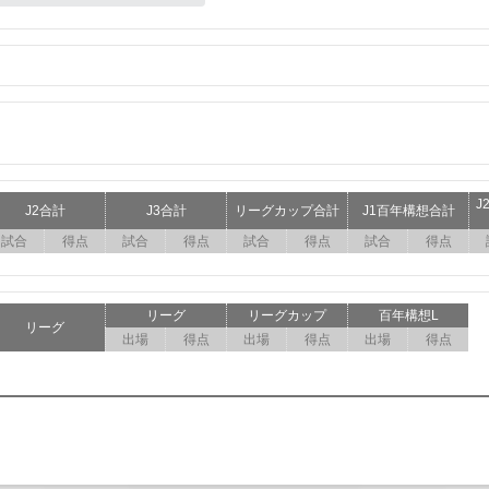
J
J2合計
J3合計
リーグカップ合計
J1百年構想合計
試合
得点
試合
得点
試合
得点
試合
得点
リーグ
リーグカップ
百年構想L
リーグ
出場
得点
出場
得点
出場
得点