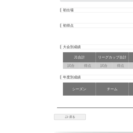
初出場
初得点
大会別成績
J1合計
リーグカップ合計
試合
得点
試合
得点
年度別成績
シーズン
チーム
戻る