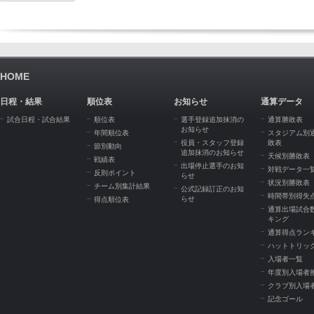
HOME
日程・結果
順位表
お知らせ
通算データ
試合日程・試合結果
順位表
選手登録追加抹消の
通算勝敗表
お知らせ
年間順位表
スタジアム別
役員・スタッフ登録
敗表
節別動向
追加抹消のお知らせ
天候別勝敗表
戦績表
出場停止選手のお知
対戦データ一
反則ポイント
らせ
状況別勝敗表
チーム別集計結果
公式記録訂正のお知
時間帯別得失
らせ
得点順位表
通算出場試合
キング
通算得点ラン
ハットトリッ
入場者一覧
年度別入場者
クラブ別入場
記念ゴール