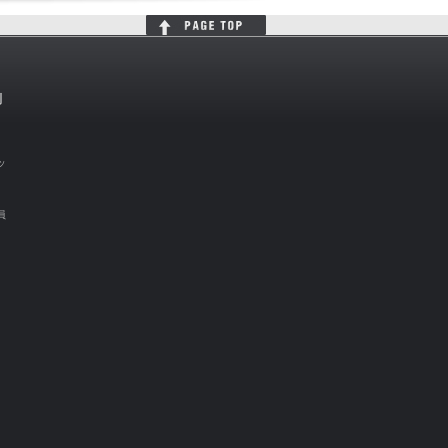
判
ッ
員