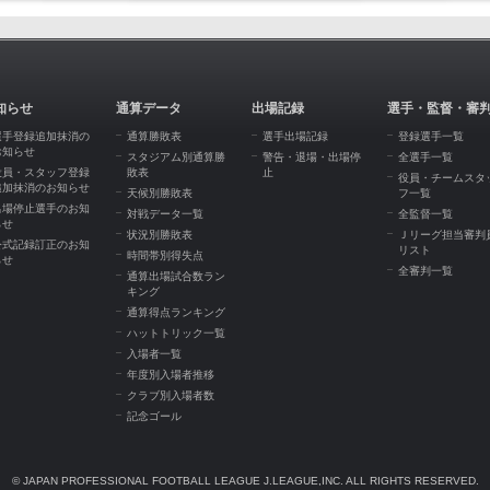
知らせ
通算データ
出場記録
選手・監督・審
選手登録追加抹消の
通算勝敗表
選手出場記録
登録選手一覧
お知らせ
スタジアム別通算勝
警告・退場・出場停
全選手一覧
役員・スタッフ登録
敗表
止
役員・チームスタ
追加抹消のお知らせ
天候別勝敗表
フ一覧
出場停止選手のお知
対戦データ一覧
全監督一覧
らせ
状況別勝敗表
Ｊリーグ担当審判
公式記録訂正のお知
リスト
時間帯別得失点
らせ
全審判一覧
通算出場試合数ラン
キング
通算得点ランキング
ハットトリック一覧
入場者一覧
年度別入場者推移
クラブ別入場者数
記念ゴール
© JAPAN PROFESSIONAL FOOTBALL LEAGUE J.LEAGUE,INC. ALL RIGHTS RESERVED.