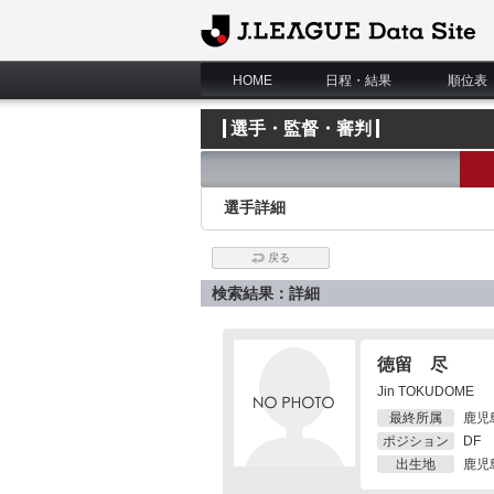
J.League Data Site
HOME
日程・結果
順位表
選手・監督・審判
選手詳細
戻る
検索結果：詳細
徳留 尽
Jin TOKUDOME
最終所属
鹿児
ポジション
DF
出生地
鹿児