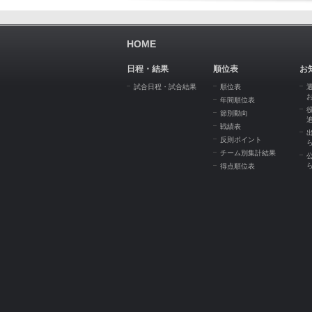
HOME
日程・結果
順位表
お
試合日程・試合結果
順位表
年間順位表
節別動向
戦績表
反則ポイント
チーム別集計結果
得点順位表