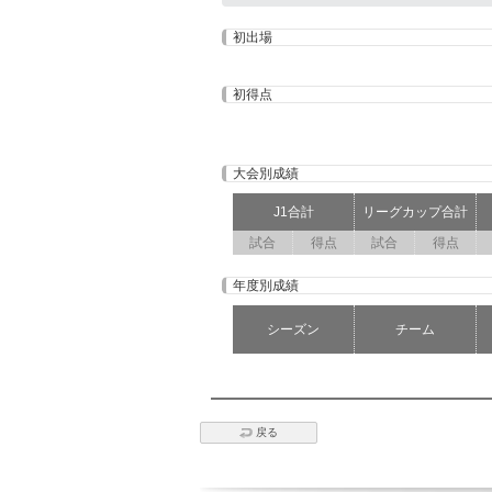
初出場
初得点
大会別成績
J1合計
リーグカップ合計
試合
得点
試合
得点
年度別成績
シーズン
チーム
戻る