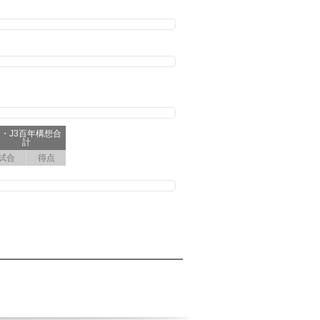
2・J3百年構想合
計
試合
得点