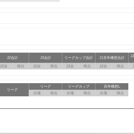
J
J2合計
J3合計
リーグカップ合計
J1百年構想合計
試合
得点
試合
得点
試合
得点
試合
得点
リーグ
リーグカップ
百年構想L
リーグ
出場
得点
出場
得点
出場
得点