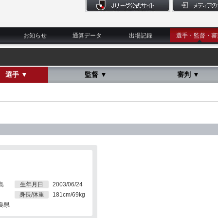
お知らせ
通算データ
出場記録
選手・監督・審
選手 ▼
監督 ▼
審判 ▼
島
生年月日
2003/06/24
身長/体重
181cm/69kg
島県