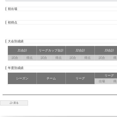
初出場
初得点
大会別成績
J1合計
リーグカップ合計
J2合計
J3合計
試合
得点
試合
得点
試合
得点
試合
得
年度別成績
リーグ
シーズン
チーム
リーグ
出場
得
戻る