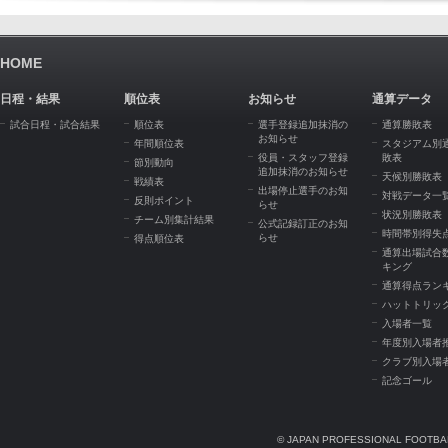
HOME
日程・結果
順位表
お知らせ
通算データ
試合日程・試合結果
順位表
選手登録追加抹消の
通算勝敗表
お知らせ
年間順位表
スタジアム別
役員・スタッフ登録
敗表
節別動向
追加抹消のお知らせ
天候別勝敗表
戦績表
出場停止選手のお知
対戦データ一
反則ポイント
らせ
状況別勝敗表
チーム別集計結果
公式記録訂正のお知
時間帯別得失
らせ
得点順位表
通算出場試合
キング
通算得点ラン
ハットトリッ
入場者一覧
年度別入場者
クラブ別入場
記念ゴール
© JAPAN PROFESSIONAL FOOTBAL