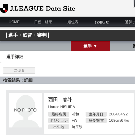
J.League Data Site
HOME
日程・結果
順位表
お知らせ
通算
選手・監督・審判
選手 ▼
選手詳細
戻る
検索結果：詳細
西田 春斗
Haruto NISHIDA
最終所属
浦和
生年月日
2004/04/22
ポジション
FW
身長/体重
168cm/67kg
出生地
埼玉県