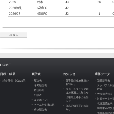
2025
松本
J3
26
2026特別
横浜FC
J2
-
-
2026/27
横浜FC
J2
1
戻る
HOME
日程・結果
順位表
お知らせ
通算データ
試合日程・試合結果
順位表
選手登録追加抹消の
通算勝敗表
お知らせ
年間順位表
スタジアム別
役員・スタッフ登録
敗表
節別動向
追加抹消のお知らせ
天候別勝敗表
戦績表
出場停止選手のお知
対戦データ一
反則ポイント
らせ
状況別勝敗表
チーム別集計結果
公式記録訂正のお知
時間帯別得失
らせ
得点順位表
通算出場試合