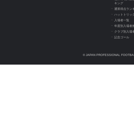
キング
通算得点ラン
ハットトリッ
入場者一覧
年度別入場者
クラブ別入場
記念ゴール
© JAPAN PROFESSIONAL FOOTBAL