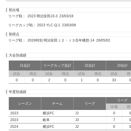
初出場
リーグ戦： 2023 明治安田J3-3 23/03/18
リーグカップ戦： 2023 YLC-Q-1 23/03/08
初得点
リーグ戦： 2026特別 明治安田Ｊ２・Ｊ３百年構想-14 26/05/02
大会別成績
J1合計
リーグカップ合計
J2合計
J3合計
試合
得点
試合
得点
試合
得点
試合
得
0
0
2
0
1
0
33
年度別成績
リーグ
シーズン
チーム
リーグ
出場
得
2023
横浜FC
J1
0
2023
岐阜
J3
7
2024
横浜FC
J2
0