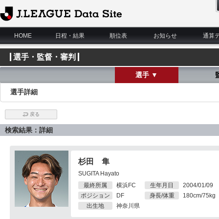
J.League Data Site
HOME
日程・結果
順位表
お知らせ
通算
選手・監督・審判
選手 ▼
選手詳細
戻る
検索結果：詳細
杉田 隼
SUGITA Hayato
最終所属
横浜FC
生年月日
2004/01/09
ポジション
DF
身長/体重
180cm/75kg
出生地
神奈川県