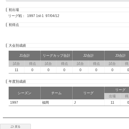
初出場
リーグ戦： 1997 1st-1 97/04/12
初得点
大会別成績
J1合計
リーグカップ合計
J2合計
J3合計
試合
得点
試合
得点
試合
得点
試合
得
11
0
0
0
0
0
0
年度別成績
リーグ
シーズン
チーム
リーグ
出場
得
1997
福岡
J
11
戻る