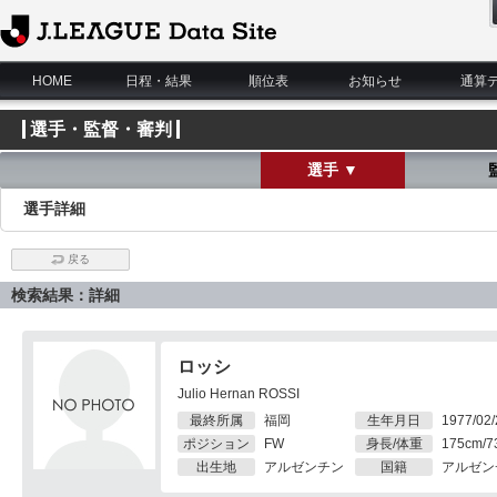
J.League Data Site
HOME
日程・結果
順位表
お知らせ
通算
選手・監督・審判
選手 ▼
選手詳細
戻る
検索結果：詳細
ロッシ
Julio Hernan ROSSI
最終所属
福岡
生年月日
1977/02/
ポジション
FW
身長/体重
175cm/7
出生地
アルゼンチン
国籍
アルゼン