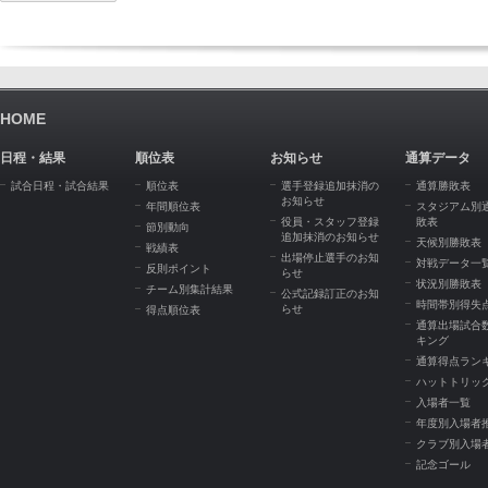
HOME
日程・結果
順位表
お知らせ
通算データ
試合日程・試合結果
順位表
選手登録追加抹消の
通算勝敗表
お知らせ
年間順位表
スタジアム別
役員・スタッフ登録
敗表
節別動向
追加抹消のお知らせ
天候別勝敗表
戦績表
出場停止選手のお知
対戦データ一
反則ポイント
らせ
状況別勝敗表
チーム別集計結果
公式記録訂正のお知
時間帯別得失
らせ
得点順位表
通算出場試合
キング
通算得点ラン
ハットトリッ
入場者一覧
年度別入場者
クラブ別入場
記念ゴール