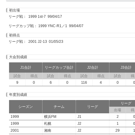
初出場
リーグ戦： 1999 1st-7 99/04/17
リーグカップ戦： 1999 YNC-R1／1 99/04/07
初得点
リーグ戦： 2001 J2-13 01/05/23
大会別成績
J1合計
リーグカップ合計
J2合計
J3合計
試合
得点
試合
得点
試合
得点
試合
得
9
0
6
0
116
4
0
年度別成績
リーグ
シーズン
チーム
リーグ
出場
得
1999
横浜FM
J1
2
1999
札幌
J2
1
2001
湘南
J2
29