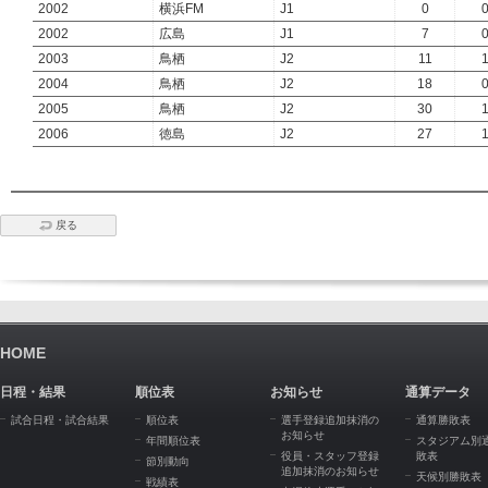
2002
横浜FM
J1
0
2002
広島
J1
7
2003
鳥栖
J2
11
2004
鳥栖
J2
18
2005
鳥栖
J2
30
2006
徳島
J2
27
戻る
HOME
日程・結果
順位表
お知らせ
通算データ
試合日程・試合結果
順位表
選手登録追加抹消の
通算勝敗表
お知らせ
年間順位表
スタジアム別
役員・スタッフ登録
敗表
節別動向
追加抹消のお知らせ
天候別勝敗表
戦績表