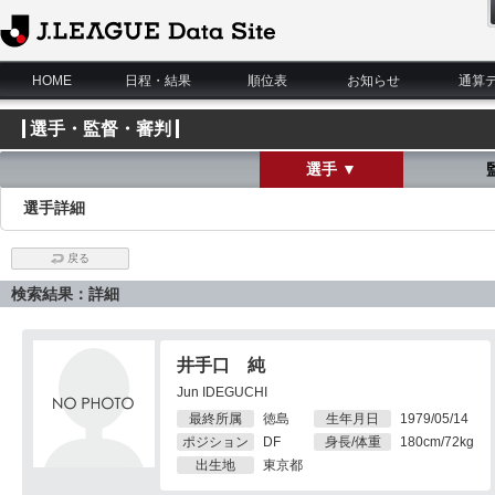
J.League Data Site
HOME
日程・結果
順位表
お知らせ
通算
選手・監督・審判
選手 ▼
選手詳細
戻る
検索結果：詳細
井手口 純
Jun IDEGUCHI
最終所属
徳島
生年月日
1979/05/14
ポジション
DF
身長/体重
180cm/72kg
出生地
東京都