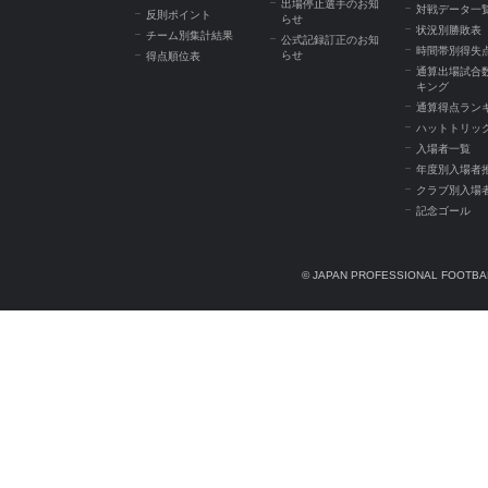
出場停止選手のお知
対戦データ一
反則ポイント
らせ
状況別勝敗表
チーム別集計結果
公式記録訂正のお知
時間帯別得失
らせ
得点順位表
通算出場試合
キング
通算得点ラン
ハットトリッ
入場者一覧
年度別入場者
クラブ別入場
記念ゴール
© JAPAN PROFESSIONAL FOOTBAL