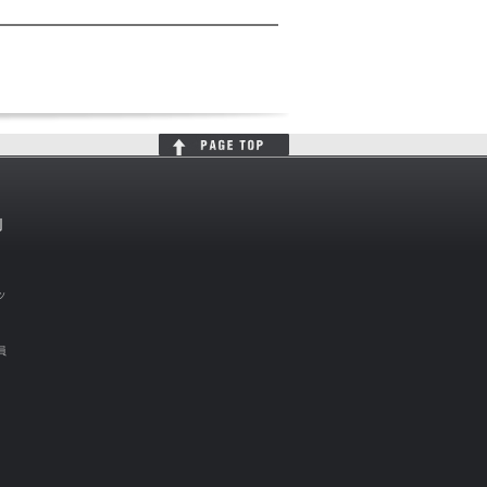
判
ッ
員