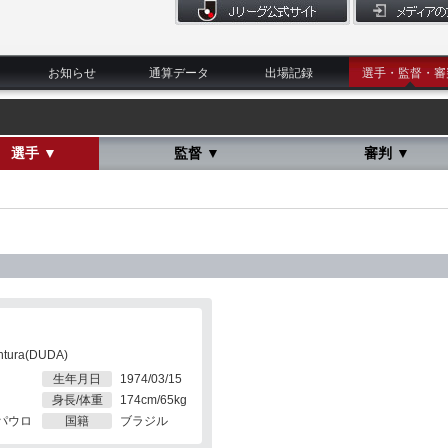
お知らせ
通算データ
出場記録
選手・監督・審
選手 ▼
監督 ▼
審判 ▼
ntura(DUDA)
生年月日
1974/03/15
身長/体重
174cm/65kg
パウロ
国籍
ブラジル