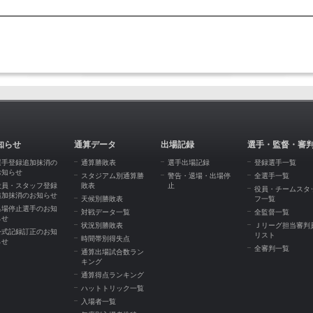
知らせ
通算データ
出場記録
選手・監督・審
選手登録追加抹消の
通算勝敗表
選手出場記録
登録選手一覧
お知らせ
スタジアム別通算勝
警告・退場・出場停
全選手一覧
役員・スタッフ登録
敗表
止
役員・チームスタ
追加抹消のお知らせ
天候別勝敗表
フ一覧
出場停止選手のお知
対戦データ一覧
全監督一覧
らせ
状況別勝敗表
Ｊリーグ担当審判
公式記録訂正のお知
リスト
時間帯別得失点
らせ
全審判一覧
通算出場試合数ラン
キング
通算得点ランキング
ハットトリック一覧
入場者一覧