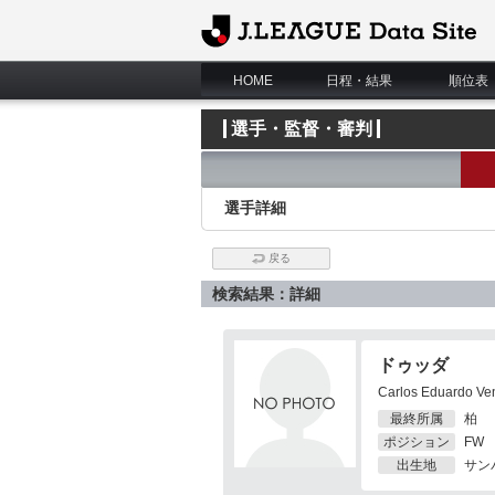
J.League Data Site
HOME
日程・結果
順位表
選手・監督・審判
選手詳細
戻る
検索結果：詳細
ドゥッダ
Carlos Eduardo Ve
最終所属
柏
ポジション
FW
出生地
サン