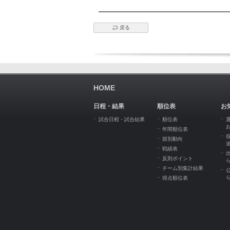
戻る
HOME
日程・結果
順位表
お
試合日程・試合結果
順位表
年間順位表
節別動向
戦績表
反則ポイント
チーム別集計結果
得点順位表