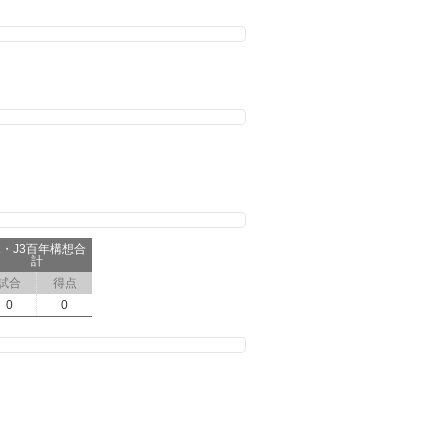
2・J3百年構想合
計
試合
得点
0
0