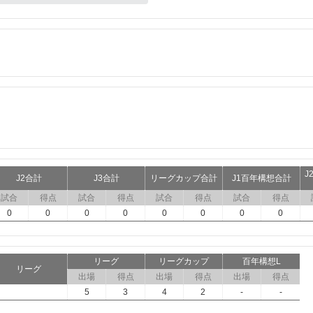
J
J2合計
J3合計
リーグカップ合計
J1百年構想合計
試合
得点
試合
得点
試合
得点
試合
得点
0
0
0
0
0
0
0
0
リーグ
リーグカップ
百年構想L
リーグ
出場
得点
出場
得点
出場
得点
5
3
4
2
-
-