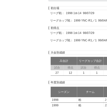
初出場
リーグ戦： 1998 1st-14 98/07/29
リーグカップ戦： 1999 YNC-R1／1 99/04/
初得点
リーグ戦： 1998 1st-14 98/07/29
リーグカップ戦： 1999 YNC-R1／1 99/04/
大会別成績
J1合計
リーグカップ合計
試合
得点
試合
得点
27
12
1
1
年度別成績
シーズン
チーム
1998
柏
J
1999
柏
J