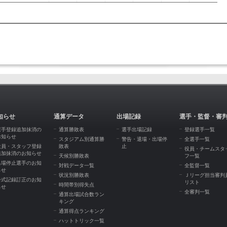
知らせ
通算データ
出場記録
選手・監督・審
選手登録追加抹消の
通算勝敗表
選手出場記録
登録選手一覧
お知らせ
スタジアム別通算勝
警告・退場・出場停
全選手一覧
役員・スタッフ登録
敗表
止
役員・チームスタ
追加抹消のお知らせ
天候別勝敗表
フ一覧
出場停止選手のお知
対戦データ一覧
全監督一覧
らせ
状況別勝敗表
Ｊリーグ担当審判
公式記録訂正のお知
リスト
時間帯別得失点
らせ
全審判一覧
通算出場試合数ラン
キング
通算得点ランキング
ハットトリック一覧