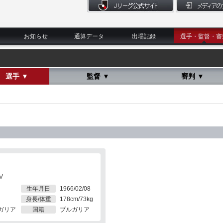
お知らせ
通算データ
出場記録
選手・監督・審
選手 ▼
監督 ▼
審判 ▼
V
生年月日
1966/02/08
身長/体重
178cm/73kg
ガリア
国籍
ブルガリア