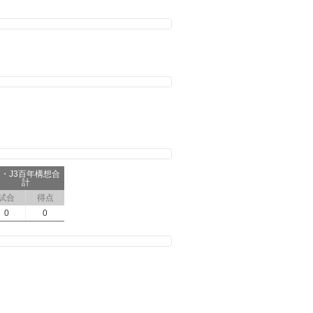
2・J3百年構想合
計
試合
得点
0
0