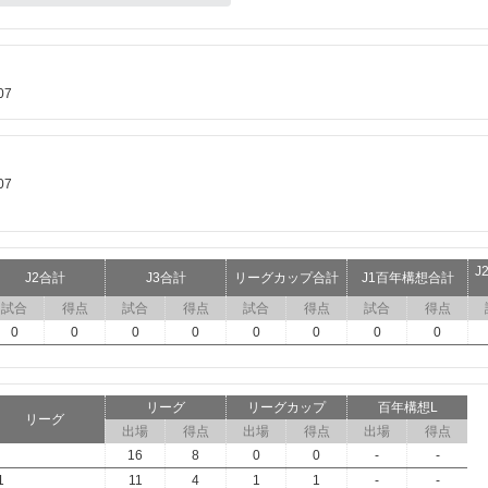
07
07
J
J2合計
J3合計
リーグカップ合計
J1百年構想合計
試合
得点
試合
得点
試合
得点
試合
得点
0
0
0
0
0
0
0
0
リーグ
リーグカップ
百年構想L
リーグ
出場
得点
出場
得点
出場
得点
16
8
0
0
-
-
1
11
4
1
1
-
-