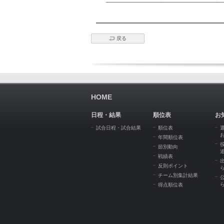
戻る
HOME
日程・結果
順位表
お
試合日程・試合結果
順位表
年間順位表
節別動向
戦績表
反則ポイント
チーム別集計結果
得点順位表