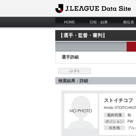
J.League Data Site
HOME
日程・結果
順位表
選手・監督・審判
選手詳細
戻る
検索結果：詳細
ストイチコフ
Hristo STOITCHKO
最終所属
柏
ポジション
FW
出生地
ブル