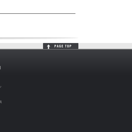
判
ッ
員