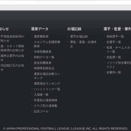
知らせ
通算データ
出場記録
選手・監督・審
選手登録追加抹消の
通算勝敗表
選手出場記録
登録選手一覧
お知らせ
スタジアム別通算勝
警告・退場・出場停
全選手一覧
役員・スタッフ登録
敗表
止
役員・チームスタ
追加抹消のお知らせ
天候別勝敗表
フ一覧
出場停止選手のお知
対戦データ一覧
全監督一覧
らせ
状況別勝敗表
Ｊリーグ担当審判
公式記録訂正のお知
リスト
時間帯別得失点
らせ
全審判一覧
通算出場試合数ラン
キング
通算得点ランキング
ハットトリック一覧
入場者一覧
年度別入場者推移
クラブ別入場者数
記念ゴール
© JAPAN PROFESSIONAL FOOTBALL LEAGUE J.LEAGUE,INC. ALL RIGHTS RESERVED.