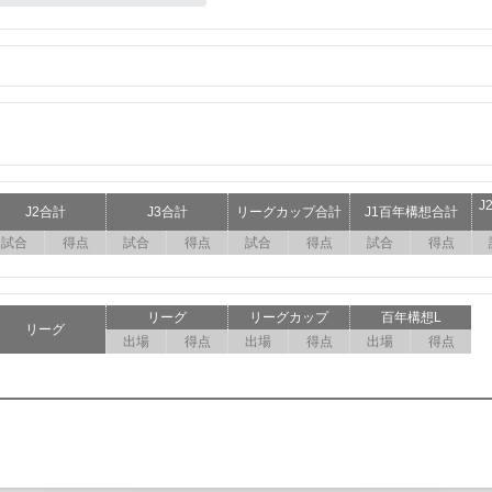
J
J2合計
J3合計
リーグカップ合計
J1百年構想合計
試合
得点
試合
得点
試合
得点
試合
得点
リーグ
リーグカップ
百年構想L
リーグ
出場
得点
出場
得点
出場
得点