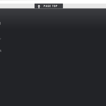
判
ッ
員