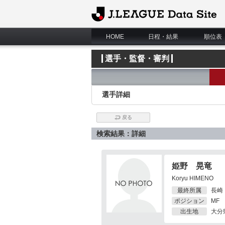
J.League Data Site
HOME
日程・結果
順位表
選手・監督・審判
選手詳細
戻る
検索結果：詳細
姫野 晃竜
Koryu HIMENO
最終所属
長崎
ポジション
MF
出生地
大分