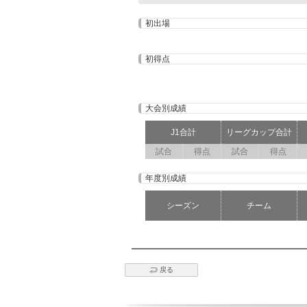
初出場
初得点
大会別成績
J1合計
リーグカップ合計
試合
得点
試合
得点
年度別成績
シーズン
チーム
戻る