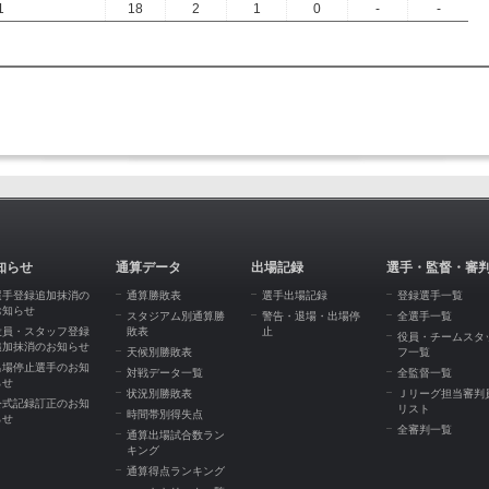
1
18
2
1
0
-
-
知らせ
通算データ
出場記録
選手・監督・審
選手登録追加抹消の
通算勝敗表
選手出場記録
登録選手一覧
お知らせ
スタジアム別通算勝
警告・退場・出場停
全選手一覧
役員・スタッフ登録
敗表
止
役員・チームスタ
追加抹消のお知らせ
天候別勝敗表
フ一覧
出場停止選手のお知
対戦データ一覧
全監督一覧
らせ
状況別勝敗表
Ｊリーグ担当審判
公式記録訂正のお知
リスト
時間帯別得失点
らせ
全審判一覧
通算出場試合数ラン
キング
通算得点ランキング