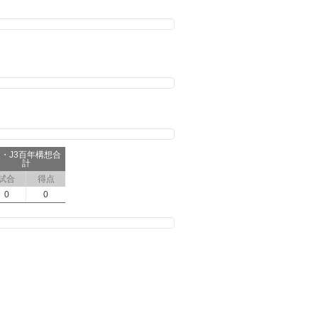
2・J3百年構想合
計
試合
得点
0
0