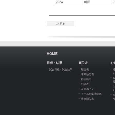
2024
町田
J
戻る
HOME
日程・結果
順位表
お
試合日程・試合結果
順位表
年間順位表
節別動向
戦績表
反則ポイント
チーム別集計結果
得点順位表