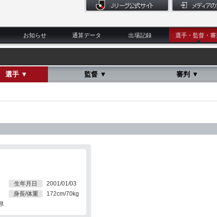
お知らせ
通算データ
出場記録
選手・監督・審
選手 ▼
監督 ▼
審判 ▼
生年月日
2001/01/03
身長/体重
172cm/70kg
県