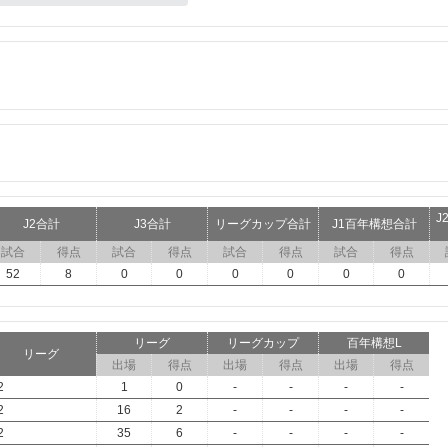
J
J2合計
J3合計
リーグカップ合計
J1百年構想合計
試合
得点
試合
得点
試合
得点
試合
得点
52
8
0
0
0
0
0
0
リーグ
リーグカップ
百年構想L
リーグ
出場
得点
出場
得点
出場
得点
2
1
0
-
-
-
-
2
16
2
-
-
-
-
2
35
6
-
-
-
-