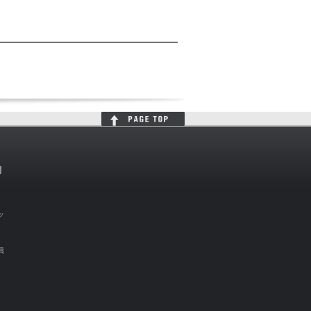
判
ッ
員