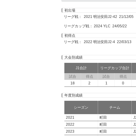
初出場
リーグ戦： 2021 明治安田J2-42 21/12/05
リーグカップ戦： 2024 YLC 24/05/22
初得点
リーグ戦： 2022 明治安田J2-4 22/03/13
大会別成績
J1合計
リーグカップ合計
試合
得点
試合
得点
18
2
1
0
年度別成績
シーズン
チーム
2021
町田
J
2022
町田
J
2023
町田
J