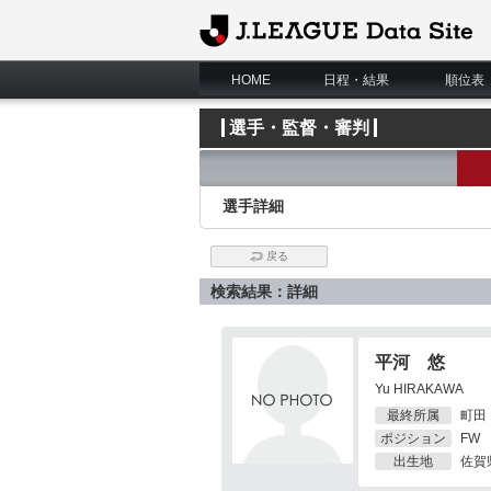
J.League Data Site
HOME
日程・結果
順位表
選手・監督・審判
選手詳細
戻る
検索結果：詳細
平河 悠
Yu HIRAKAWA
最終所属
町田
ポジション
FW
出生地
佐賀