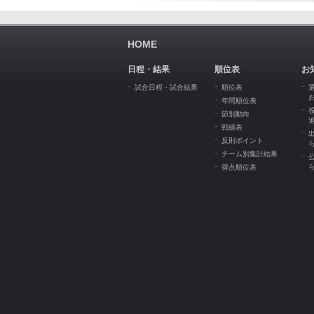
HOME
日程・結果
順位表
お
試合日程・試合結果
順位表
年間順位表
節別動向
戦績表
反則ポイント
チーム別集計結果
得点順位表