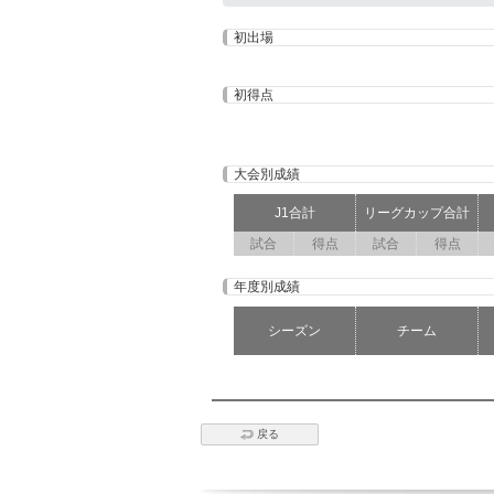
初出場
初得点
大会別成績
J1合計
リーグカップ合計
試合
得点
試合
得点
年度別成績
シーズン
チーム
戻る