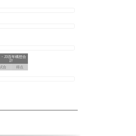
2・J3百年構想合
計
試合
得点