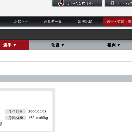
お知らせ
通算データ
出場記録
選手・監督・審
選手 ▼
監督 ▼
審判 ▼
生年月日
2000/05/03
身長/体重
168cm/69kg
県