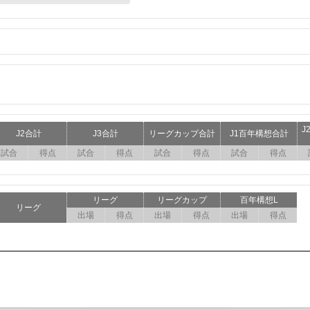
J
J2合計
J3合計
リーグカップ合計
J1百年構想合計
試合
得点
試合
得点
試合
得点
試合
得点
リーグ
リーグカップ
百年構想L
リーグ
出場
得点
出場
得点
出場
得点