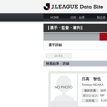
J.League Data Site
HOME
日程・結果
順位表
選手・監督・審判
選手詳細
戻る
検索結果：詳細
日高 智也
Tomoya HIDAKA
最終所属
福岡
ポジション
MF
出生地
大分