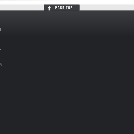
判
ッ
員