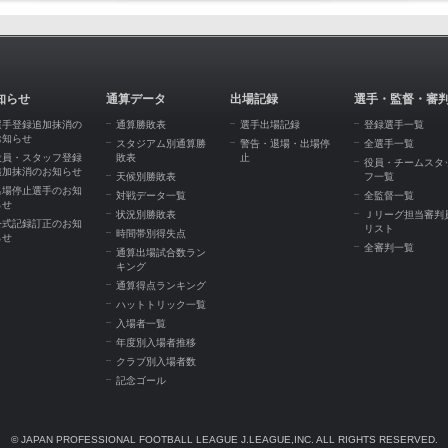
知らせ
通算データ
出場記録
選手・監督・審
選手登録追加抹消の
通算勝敗表
選手出場記録
登録選手一覧
お知らせ
スタジアム別通算勝
警告・退場・出場停
全選手一覧
役員・スタッフ登録
敗表
止
役員・チームスタ
追加抹消のお知らせ
天候別勝敗表
フ一覧
出場停止選手のお知
対戦データ一覧
全監督一覧
らせ
状況別勝敗表
Ｊリーグ担当審判
公式記録訂正のお知
リスト
時間帯別得失点
らせ
全審判一覧
通算出場試合数ラン
キング
通算得点ランキング
ハットトリック一覧
入場者一覧
年度別入場者推移
クラブ別入場者数
記念ゴール
© JAPAN PROFESSIONAL FOOTBALL LEAGUE J.LEAGUE,INC. ALL RIGHTS RESERVED.