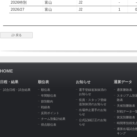
2026特別
富山
J2
-
-
2026/27
富山
J2
1
戻る
HOME
日程・結果
順位表
お知らせ
通算データ
試合日程・試合結果
順位表
選手登録追加抹消の
通算勝敗表
お知らせ
年間順位表
スタジアム別
役員・スタッフ登録
敗表
節別動向
追加抹消のお知らせ
天候別勝敗表
戦績表
出場停止選手のお知
対戦データ一
反則ポイント
らせ
状況別勝敗表
チーム別集計結果
公式記録訂正のお知
時間帯別得失
らせ
得点順位表
通算出場試合
キング