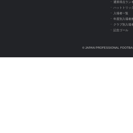
通算得点ラン
ハットトリッ
入場者一覧
年度別入場者
クラブ別入場
記念ゴール
© JAPAN PROFESSIONAL FOOTBAL