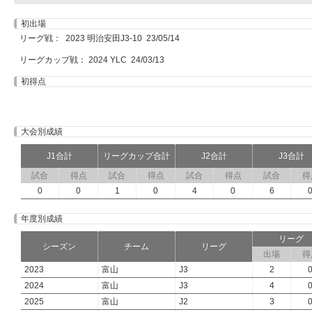
初出場
リーグ戦： 2023 明治安田J3-10 23/05/14
リーグカップ戦： 2024 YLC 24/03/13
初得点
大会別成績
J1合計
リーグカップ合計
J2合計
J3合計
試合
得点
試合
得点
試合
得点
試合
得
0
0
1
0
4
0
6
年度別成績
リーグ
シーズン
チーム
リーグ
出場
得
2023
富山
J3
2
2024
富山
J3
4
2025
富山
J2
3