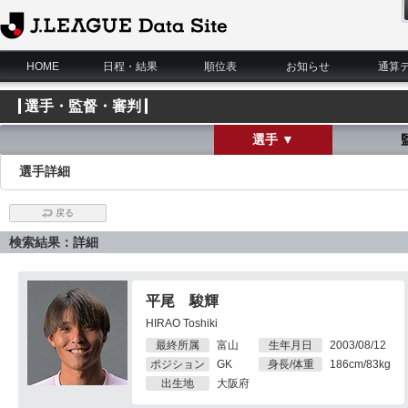
J.League Data Site
HOME
日程・結果
順位表
お知らせ
通算
選手・監督・審判
選手 ▼
選手詳細
戻る
検索結果：詳細
平尾 駿輝
HIRAO Toshiki
最終所属
富山
生年月日
2003/08/12
ポジション
GK
身長/体重
186cm/83kg
出生地
大阪府