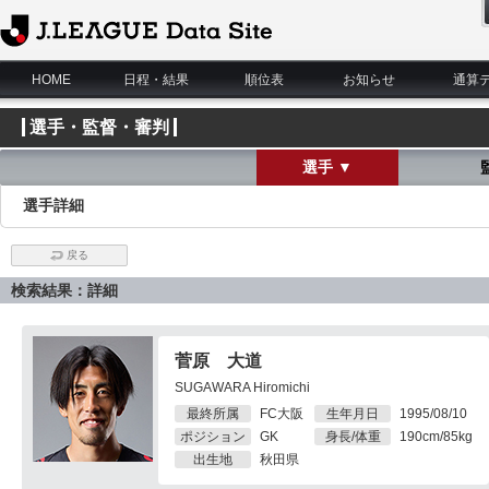
J.League Data Site
HOME
日程・結果
順位表
お知らせ
通算
選手・監督・審判
選手 ▼
選手詳細
戻る
検索結果：詳細
菅原 大道
SUGAWARA Hiromichi
最終所属
FC大阪
生年月日
1995/08/10
ポジション
GK
身長/体重
190cm/85kg
出生地
秋田県