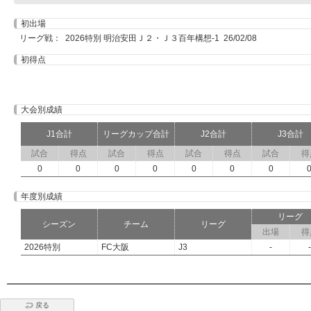
初出場
リーグ戦： 2026特別 明治安田Ｊ２・Ｊ３百年構想-1 26/02/08
初得点
大会別成績
J1合計
リーグカップ合計
J2合計
J3合計
試合
得点
試合
得点
試合
得点
試合
得
0
0
0
0
0
0
0
年度別成績
リーグ
シーズン
チーム
リーグ
出場
得
2026特別
FC大阪
J3
-
-
戻る