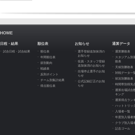
HOME
日程・結果
順位表
お知らせ
通算データ
試合日程・試合結果
順位表
選手登録追加抹消の
通算勝敗表
お知らせ
年間順位表
スタジアム別
役員・スタッフ登録
敗表
節別動向
追加抹消のお知らせ
天候別勝敗表
戦績表
出場停止選手のお知
対戦データ一
反則ポイント
らせ
状況別勝敗表
チーム別集計結果
公式記録訂正のお知
時間帯別得失
らせ
得点順位表
通算出場試合
キング
通算得点ラン
ハットトリッ
入場者一覧
年度別入場者
クラブ別入場
記念ゴール