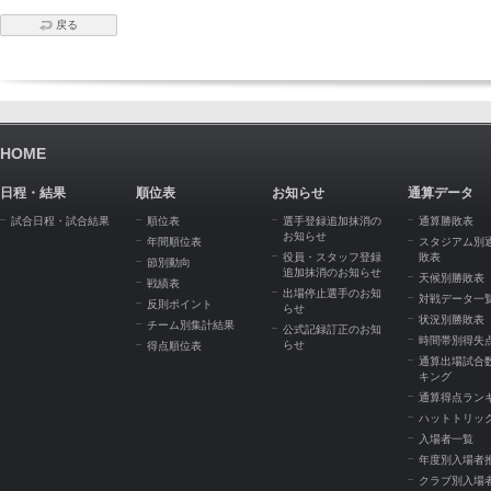
戻る
HOME
日程・結果
順位表
お知らせ
通算データ
試合日程・試合結果
順位表
選手登録追加抹消の
通算勝敗表
お知らせ
年間順位表
スタジアム別
役員・スタッフ登録
敗表
節別動向
追加抹消のお知らせ
天候別勝敗表
戦績表
出場停止選手のお知
対戦データ一
反則ポイント
らせ
状況別勝敗表
チーム別集計結果
公式記録訂正のお知
時間帯別得失
らせ
得点順位表
通算出場試合
キング
通算得点ラン
ハットトリッ
入場者一覧
年度別入場者
クラブ別入場