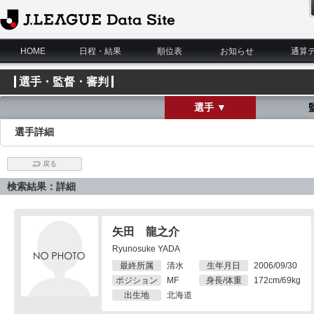
J.League Data Site
HOME
日程・結果
順位表
お知らせ
通算
選手・監督・審判
選手 ▼
選手詳細
戻る
検索結果：詳細
矢田 龍之介
Ryunosuke YADA
最終所属
清水
生年月日
2006/09/30
ポジション
MF
身長/体重
172cm/69kg
出生地
北海道