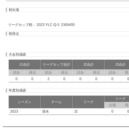
初出場
リーグカップ戦： 2023 YLC-Q-3 23/04/05
初得点
大会別成績
J1合計
リーグカップ合計
J2合計
J3合計
試合
得点
試合
得点
試合
得点
試合
得
0
0
2
0
0
0
0
年度別成績
リーグ
シーズン
チーム
リーグ
出場
得
2023
清水
J2
0