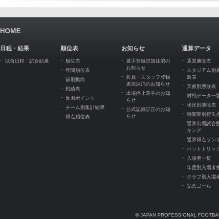
HOME
日程・結果
順位表
お知らせ
通算データ
試合日程・試合結果
順位表
選手登録追加抹消の
通算勝敗表
お知らせ
年間順位表
スタジアム別
役員・スタッフ登録
敗表
節別動向
追加抹消のお知らせ
天候別勝敗表
戦績表
出場停止選手のお知
対戦データ一
反則ポイント
らせ
状況別勝敗表
チーム別集計結果
公式記録訂正のお知
時間帯別得失
らせ
得点順位表
通算出場試合
キング
通算得点ラン
ハットトリッ
入場者一覧
年度別入場者
クラブ別入場
記念ゴール
© JAPAN PROFESSIONAL FOOTBAL