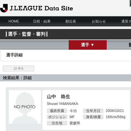
J.League Data Site
HOME
日程・結果
順位表
お知らせ
通算
選手・監督・審判
選手 ▼
選手詳細
戻る
検索結果：詳細
山中 柊生
Shusei YAMANAKA
最終所属
今治
生年月日
2006/10/21
ポジション
MF
身長/体重
166cm/56kg
出生地
愛媛県