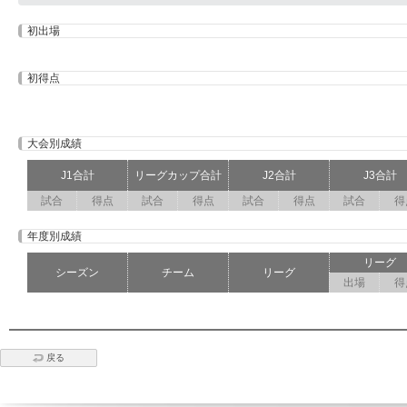
初出場
初得点
大会別成績
J1合計
リーグカップ合計
J2合計
J3合計
試合
得点
試合
得点
試合
得点
試合
得
年度別成績
リーグ
シーズン
チーム
リーグ
出場
得
戻る