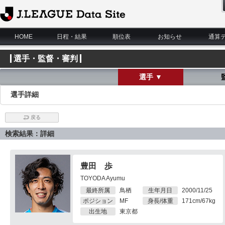
J.League Data Site
HOME
日程・結果
順位表
お知らせ
通算
選手・監督・審判
選手 ▼
選手詳細
戻る
検索結果：詳細
豊田 歩
TOYODA Ayumu
最終所属
鳥栖
生年月日
2000/11/25
ポジション
MF
身長/体重
171cm/67kg
出生地
東京都