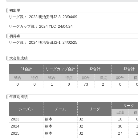
初出場
リーグ戦： 2023 明治安田J2-8 23/04/09
リーグカップ戦： 2024 YLC 24/04/24
初得点
リーグ戦： 2024 明治安田J2-1 24/02/25
大会別成績
J1合計
リーグカップ合計
J2合計
J3合計
試合
得点
試合
得点
試合
得点
試合
得
0
0
1
0
73
2
0
年度別成績
リーグ
シーズン
チーム
リーグ
出場
得
2023
熊本
J2
10
2024
熊本
J2
36
2025
熊本
J2
27