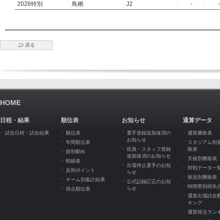
2026特別
鳥栖
J2
-
-
戻る
HOME
日程・結果
順位表
お知らせ
通算データ
試合日程・試合結果
順位表
選手登録追加抹消の
通算勝敗表
お知らせ
年間順位表
スタジアム別
役員・スタッフ登録
敗表
節別動向
追加抹消のお知らせ
天候別勝敗表
戦績表
出場停止選手のお知
対戦データ一
反則ポイント
らせ
状況別勝敗表
チーム別集計結果
公式記録訂正のお知
時間帯別得失
らせ
得点順位表
通算出場試合
キング
通算得点ラン