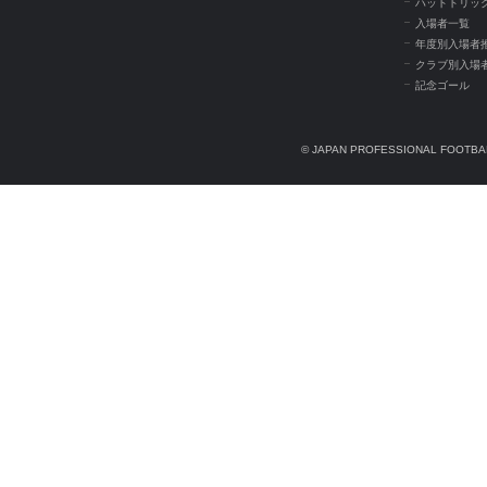
ハットトリッ
入場者一覧
年度別入場者
クラブ別入場
記念ゴール
© JAPAN PROFESSIONAL FOOTBAL