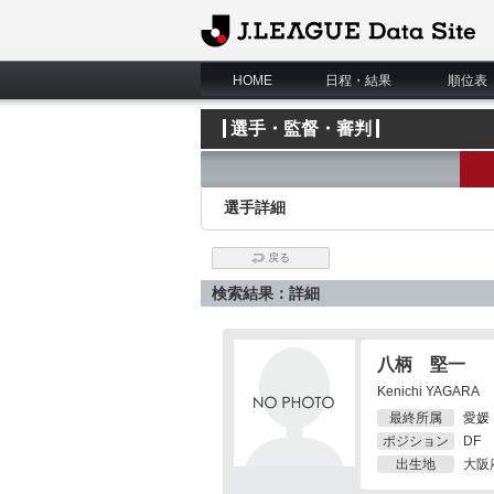
J.League Data Site
HOME
日程・結果
順位表
選手・監督・審判
選手詳細
戻る
検索結果：詳細
八柄 堅一
Kenichi YAGARA
最終所属
愛媛
ポジション
DF
出生地
大阪