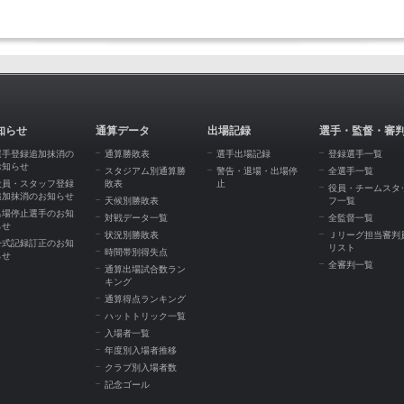
知らせ
通算データ
出場記録
選手・監督・審
選手登録追加抹消の
通算勝敗表
選手出場記録
登録選手一覧
お知らせ
スタジアム別通算勝
警告・退場・出場停
全選手一覧
役員・スタッフ登録
敗表
止
役員・チームスタ
追加抹消のお知らせ
天候別勝敗表
フ一覧
出場停止選手のお知
対戦データ一覧
全監督一覧
らせ
状況別勝敗表
Ｊリーグ担当審判
公式記録訂正のお知
リスト
時間帯別得失点
らせ
全審判一覧
通算出場試合数ラン
キング
通算得点ランキング
ハットトリック一覧
入場者一覧
年度別入場者推移
クラブ別入場者数
記念ゴール