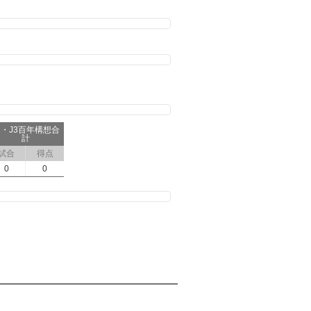
2・J3百年構想合
計
試合
得点
0
0