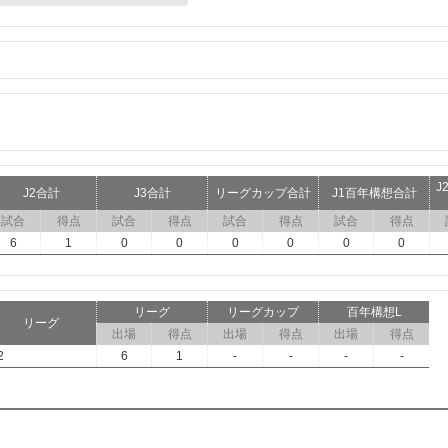
J
J2合計
J3合計
リーグカップ合計
J1百年構想合計
試合
得点
試合
得点
試合
得点
試合
得点
6
1
0
0
0
0
0
0
リーグ
リーグカップ
百年構想L
リーグ
出場
得点
出場
得点
出場
得点
2
6
1
-
-
-
-