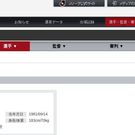
お知らせ
通算データ
出場記録
選手・監督・審
選手 ▼
監督 ▼
審判 ▼
生年月日
1981/09/14
身長/体重
183cm/70kg
府