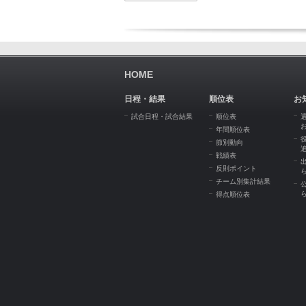
HOME
日程・結果
順位表
お
試合日程・試合結果
順位表
年間順位表
節別動向
戦績表
反則ポイント
チーム別集計結果
得点順位表