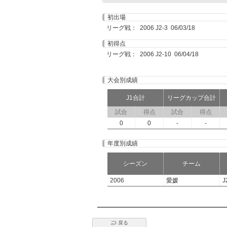
初出場
リーグ戦： 2006 J2-3 06/03/18
初得点
リーグ戦： 2006 J2-10 06/04/18
大会別成績
J1合計
リーグカップ合計
試合
得点
試合
得点
0
0
-
-
年度別成績
シーズン
チーム
2006
愛媛
J
戻る