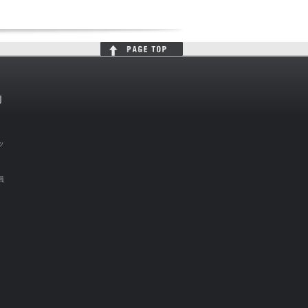
判
ッ
員