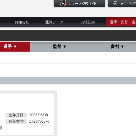
お知らせ
通算データ
出場記録
選手・監督・審
選手 ▼
監督 ▼
審判 ▼
生年月日
2006/05/08
身長/体重
172cm/68kg
県