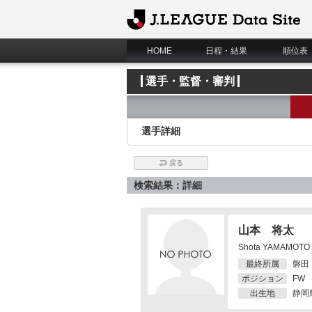
J.League Data Site
HOME
日程・結果
順位表
選手・監督・審判
選手詳細
戻る
検索結果：詳細
山本 将太
Shota YAMAMOTO
最終所属
磐田
ポジション
FW
出生地
静岡