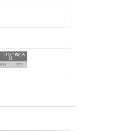
2・J3百年構想合
計
試合
得点