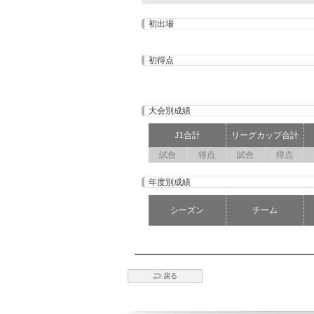
初出場
初得点
大会別成績
J1合計
リーグカップ合計
試合
得点
試合
得点
年度別成績
シーズン
チーム
戻る