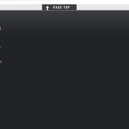
判
ッ
員