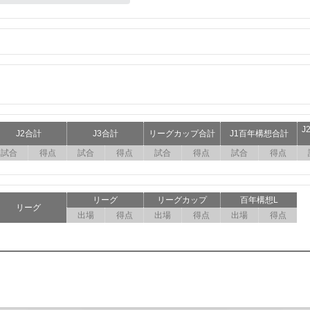
J
J2合計
J3合計
リーグカップ合計
J1百年構想合計
試合
得点
試合
得点
試合
得点
試合
得点
リーグ
リーグカップ
百年構想L
リーグ
出場
得点
出場
得点
出場
得点