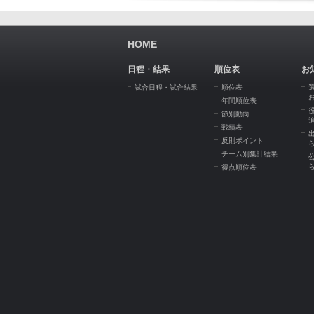
HOME
日程・結果
順位表
お
試合日程・試合結果
順位表
年間順位表
節別動向
戦績表
反則ポイント
チーム別集計結果
得点順位表