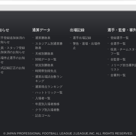
知らせ
通算データ
出場記録
選手・監督・審
選手登録追加抹消の
通算勝敗表
選手出場記録
登録選手一覧
お知らせ
スタジアム別通算勝
警告・退場・出場停
全選手一覧
役員・スタッフ登録
敗表
止
役員・チームスタ
追加抹消のお知らせ
天候別勝敗表
フ一覧
出場停止選手のお知
対戦データ一覧
全監督一覧
らせ
状況別勝敗表
Ｊリーグ担当審判
公式記録訂正のお知
リスト
時間帯別得失点
らせ
全審判一覧
通算出場試合数ラン
キング
通算得点ランキング
ハットトリック一覧
入場者一覧
年度別入場者推移
クラブ別入場者数
記念ゴール
© JAPAN PROFESSIONAL FOOTBALL LEAGUE J.LEAGUE,INC. ALL RIGHTS RESERVED.