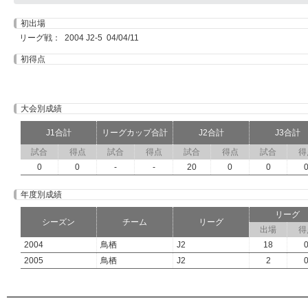
初出場
リーグ戦： 2004 J2-5 04/04/11
初得点
大会別成績
J1合計
リーグカップ合計
J2合計
J3合計
試合
得点
試合
得点
試合
得点
試合
得
0
0
-
-
20
0
0
年度別成績
リーグ
シーズン
チーム
リーグ
出場
得
2004
鳥栖
J2
18
2005
鳥栖
J2
2