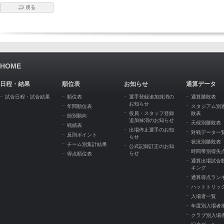
戻る
HOME
日程・結果
順位表
お知らせ
通算データ
試合日程・試合結果
順位表
選手登録追加抹消の
通算勝敗表
お知らせ
年間順位表
スタジアム別
役員・スタッフ登録
敗表
節別動向
追加抹消のお知らせ
天候別勝敗表
戦績表
出場停止選手のお知
対戦データ一
反則ポイント
らせ
状況別勝敗表
チーム別集計結果
公式記録訂正のお知
時間帯別得失
らせ
得点順位表
通算出場試合
キング
通算得点ラン
ハットトリッ
入場者一覧
年度別入場者
クラブ別入場