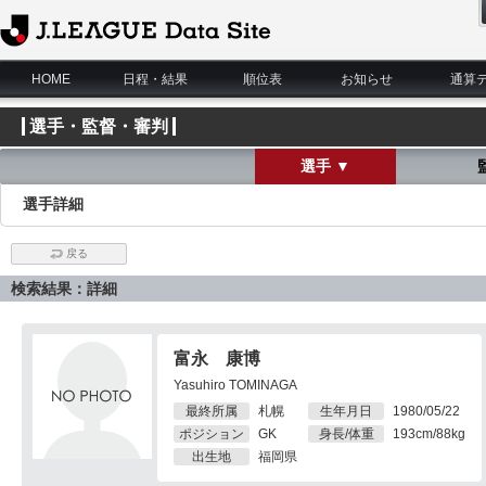
J.League Data Site
HOME
日程・結果
順位表
お知らせ
通算
選手・監督・審判
選手 ▼
選手詳細
戻る
検索結果：詳細
富永 康博
Yasuhiro TOMINAGA
最終所属
札幌
生年月日
1980/05/22
ポジション
GK
身長/体重
193cm/88kg
出生地
福岡県