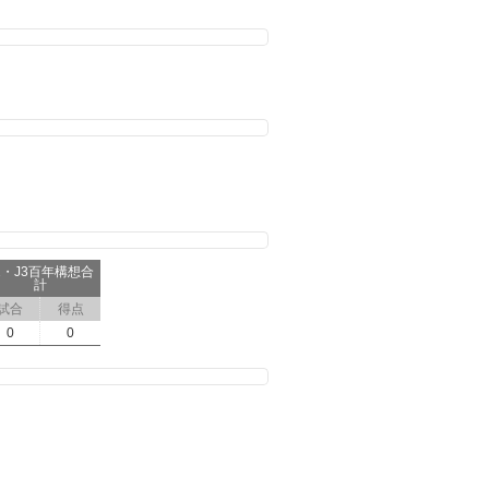
2・J3百年構想合
計
試合
得点
0
0