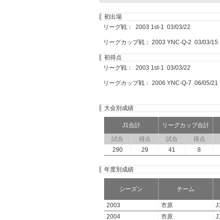
初出場
リーグ戦： 2003 1st-1 03/03/22
リーグカップ戦： 2003 YNC-Q-2 03/03/15
初得点
リーグ戦： 2003 1st-1 03/03/22
リーグカップ戦： 2006 YNC-Q-7 06/05/21
大会別成績
J1合計
リーグカップ合計
試合
得点
試合
得点
290
29
41
8
年度別成績
シーズン
チーム
2003
市原
J
2004
市原
J