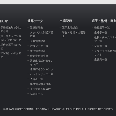
知らせ
通算データ
出場記録
選手・監督・審
選手登録追加抹消の
通算勝敗表
選手出場記録
登録選手一覧
お知らせ
スタジアム別通算勝
警告・退場・出場停
全選手一覧
役員・スタッフ登録
敗表
止
役員・チームスタ
追加抹消のお知らせ
天候別勝敗表
フ一覧
出場停止選手のお知
対戦データ一覧
全監督一覧
らせ
状況別勝敗表
Ｊリーグ担当審判
公式記録訂正のお知
リスト
時間帯別得失点
らせ
全審判一覧
通算出場試合数ラン
キング
通算得点ランキング
ハットトリック一覧
入場者一覧
年度別入場者推移
クラブ別入場者数
記念ゴール
© JAPAN PROFESSIONAL FOOTBALL LEAGUE J.LEAGUE,INC. ALL RIGHTS RESERVED.