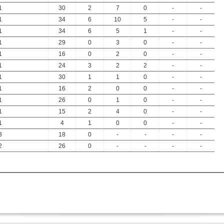
1
30
2
7
0
-
-
1
34
6
10
5
-
-
1
34
6
5
1
-
-
1
29
0
3
0
-
-
1
16
0
2
0
-
-
1
24
3
2
2
-
-
1
30
1
1
0
-
-
1
16
2
0
0
-
-
1
26
0
1
0
-
-
1
15
2
4
0
-
-
1
4
1
0
0
-
-
3
18
0
-
-
-
-
2
26
0
-
-
-
-