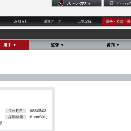
お知らせ
通算データ
出場記録
選手・監督・審
選手 ▼
監督 ▼
審判 ▼
生年月日
1983/05/03
身長/体重
181cm/80kg
県