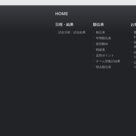
HOME
日程・結果
順位表
お
試合日程・試合結果
順位表
年間順位表
節別動向
戦績表
反則ポイント
チーム別集計結果
得点順位表