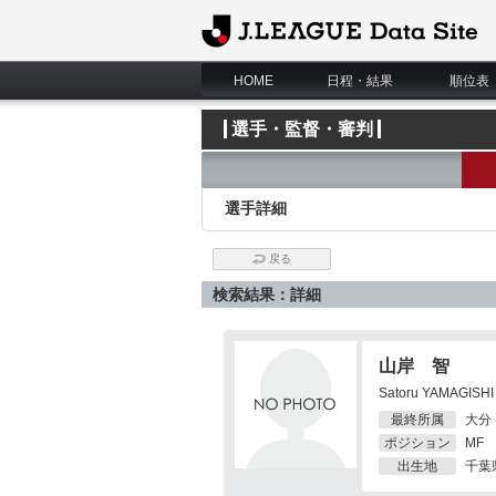
J.League Data Site
HOME
日程・結果
順位表
選手・監督・審判
選手詳細
戻る
検索結果：詳細
山岸 智
Satoru YAMAGISHI
最終所属
大分
ポジション
MF
出生地
千葉