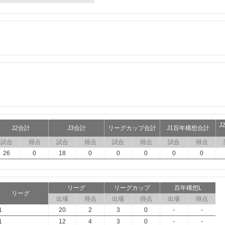
J
J2合計
J3合計
リーグカップ合計
J1百年構想合計
試合
得点
試合
得点
試合
得点
試合
得点
26
0
18
0
0
0
0
0
リーグ
リーグカップ
百年構想L
リーグ
出場
得点
出場
得点
出場
得点
1
20
2
3
0
-
-
1
12
4
3
0
-
-