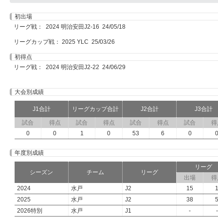
初出場
リーグ戦： 2024 明治安田J2-16 24/05/18
リーグカップ戦： 2025 YLC 25/03/26
初得点
リーグ戦： 2024 明治安田J2-22 24/06/29
大会別成績
J1合計
リーグカップ合計
J2合計
J3合計
試合
得点
試合
得点
試合
得点
試合
得
0
0
1
0
53
6
0
年度別成績
リーグ
シーズン
チーム
リーグ
出場
得
2024
水戸
J2
15
2025
水戸
J2
38
2026特別
水戸
J1
-
-