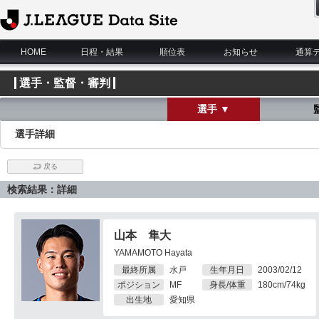
J.League Data Site
HOME
日程・結果
順位表
お知らせ
通算
選手・監督・審判
選手 ▼
選手詳細
戻る
検索結果：詳細
山本 隼大
YAMAMOTO Hayata
最終所属
水戸
生年月日
2003/02/12
ポジション
MF
身長/体重
180cm/74kg
出生地
愛知県