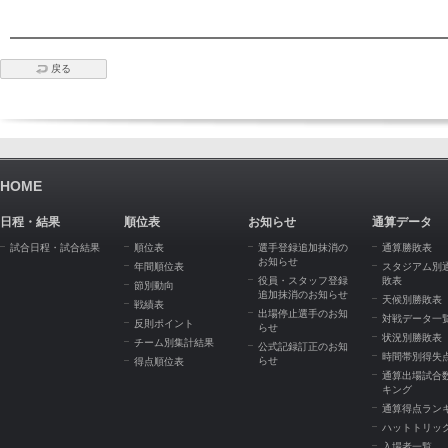
戻る
HOME
日程・結果
順位表
お知らせ
通算データ
試合日程・試合結果
順位表
選手登録追加抹消の
通算勝敗表
お知らせ
年間順位表
スタジアム別
役員・スタッフ登録
敗表
節別動向
追加抹消のお知らせ
天候別勝敗表
戦績表
出場停止選手のお知
対戦データ一
反則ポイント
らせ
状況別勝敗表
チーム別集計結果
公式記録訂正のお知
時間帯別得失
らせ
得点順位表
通算出場試合
キング
通算得点ラン
ハットトリッ
入場者一覧