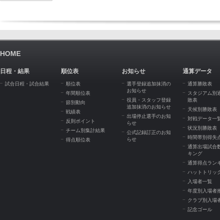
HOME
日程・結果
順位表
お知らせ
通算データ
試合日程・試合結果
順位表
選手登録追加抹消の
通算勝敗表
お知らせ
年間順位表
スタジアム別
役員・スタッフ登録
敗表
節別動向
追加抹消のお知らせ
天候別勝敗表
戦績表
出場停止選手のお知
対戦データ一
反則ポイント
らせ
状況別勝敗表
チーム別集計結果
公式記録訂正のお知
時間帯別得失
らせ
得点順位表
通算出場試合
キング
通算得点ラン
ハットトリッ
入場者一覧
年度別入場者
クラブ別入場
記念ゴール