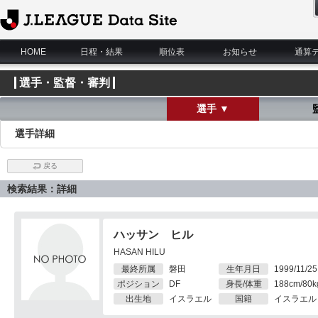
J.League Data Site
HOME
日程・結果
順位表
お知らせ
通算
選手・監督・審判
選手 ▼
選手詳細
戻る
検索結果：詳細
ハッサン ヒル
HASAN HILU
最終所属
磐田
生年月日
1999/11/25
ポジション
DF
身長/体重
188cm/80k
出生地
イスラエル
国籍
イスラエル