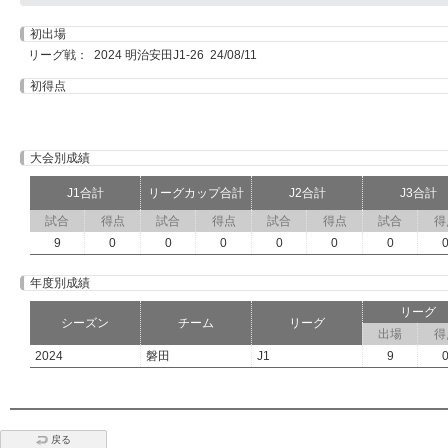
初出場
リーグ戦： 2024 明治安田J1-26 24/08/11
初得点
大会別成績
J1合計
リーグカップ合計
J2合計
J3合計
試合
得点
試合
得点
試合
得点
試合
得
9
0
0
0
0
0
0
年度別成績
リーグ
シーズン
チーム
リーグ
出場
得
2024
磐田
J1
9
戻る