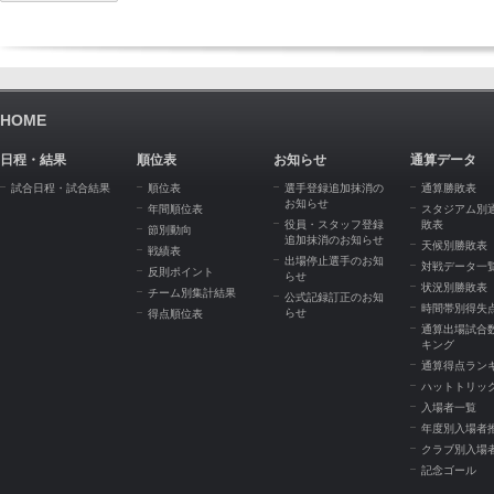
HOME
日程・結果
順位表
お知らせ
通算データ
試合日程・試合結果
順位表
選手登録追加抹消の
通算勝敗表
お知らせ
年間順位表
スタジアム別
役員・スタッフ登録
敗表
節別動向
追加抹消のお知らせ
天候別勝敗表
戦績表
出場停止選手のお知
対戦データ一
反則ポイント
らせ
状況別勝敗表
チーム別集計結果
公式記録訂正のお知
時間帯別得失
らせ
得点順位表
通算出場試合
キング
通算得点ラン
ハットトリッ
入場者一覧
年度別入場者
クラブ別入場
記念ゴール