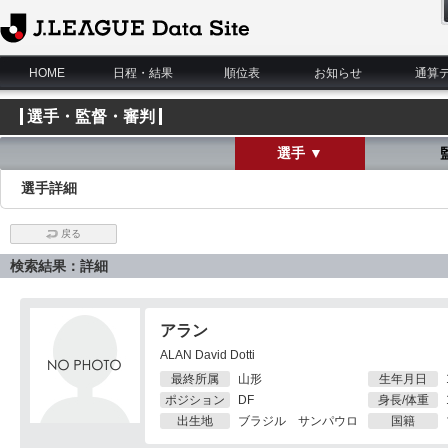
J.League Data Site
HOME
日程・結果
順位表
お知らせ
通算
選手・監督・審判
選手 ▼
選手詳細
戻る
検索結果：詳細
アラン
ALAN David Dotti
最終所属
山形
生年月日
ポジション
DF
身長/体重
出生地
ブラジル サンパウロ
国籍