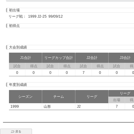
初出場
リーグ戦： 1999 J2-25 99/09/12
初得点
大会別成績
J1合計
リーグカップ合計
J2合計
J3合計
試合
得点
試合
得点
試合
得点
試合
得
0
0
0
0
7
0
0
年度別成績
リーグ
シーズン
チーム
リーグ
出場
得
1999
山形
J2
7
戻る