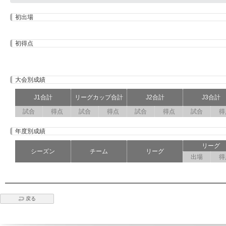
初出場
初得点
大会別成績
J1合計
リーグカップ合計
J2合計
J3合計
試合
得点
試合
得点
試合
得点
試合
得
年度別成績
リーグ
シーズン
チーム
リーグ
出場
得
戻る