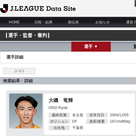
J.League Data Site
HOME
日程・結果
順位表
お知らせ
通算
選手・監督・審判
選手 ▼
選手詳細
戻る
検索結果：詳細
大磯 竜輝
OISO Ryuki
最終所属
名古屋
生年月日
2004/12/05
ポジション
DF
身長/体重
187cm/80kg
出生地
千葉県