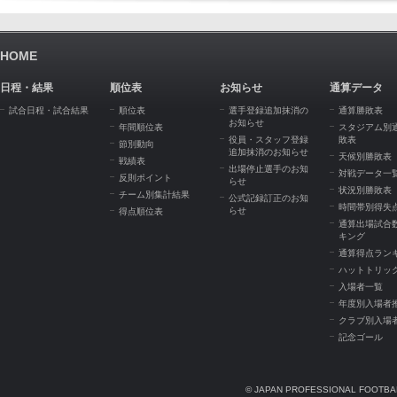
HOME
日程・結果
順位表
お知らせ
通算データ
試合日程・試合結果
順位表
選手登録追加抹消の
通算勝敗表
お知らせ
年間順位表
スタジアム別
役員・スタッフ登録
敗表
節別動向
追加抹消のお知らせ
天候別勝敗表
戦績表
出場停止選手のお知
対戦データ一
反則ポイント
らせ
状況別勝敗表
チーム別集計結果
公式記録訂正のお知
時間帯別得失
らせ
得点順位表
通算出場試合
キング
通算得点ラン
ハットトリッ
入場者一覧
年度別入場者
クラブ別入場
記念ゴール
© JAPAN PROFESSIONAL FOOTBAL