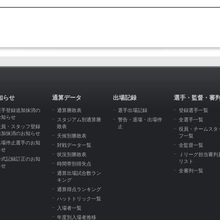
知らせ
通算データ
出場記録
選手・監督・審
選手登録追加抹消の
通算勝敗表
選手出場記録
登録選手一覧
お知らせ
スタジアム別通算勝
警告・退場・出場停
全選手一覧
役員・スタッフ登録
敗表
止
役員・チームスタ
追加抹消のお知らせ
天候別勝敗表
フ一覧
出場停止選手のお知
対戦データ一覧
全監督一覧
らせ
状況別勝敗表
Ｊリーグ担当審判
公式記録訂正のお知
リスト
時間帯別得失点
らせ
全審判一覧
通算出場試合数ラン
キング
通算得点ランキング
ハットトリック一覧
入場者一覧
年度別入場者推移