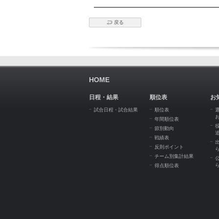
戻る
HOME
日程・結果
順位表
お
試合日程・試合結果
順位表
年間順位表
節別動向
戦績表
反則ポイント
チーム別集計結果
得点順位表