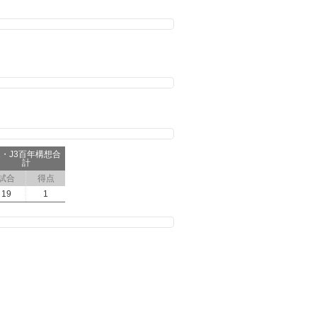
2・J3百年構想合
計
試合
得点
19
1