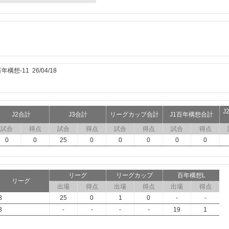
想-11 26/04/18
J
J2合計
J3合計
リーグカップ合計
J1百年構想合計
試合
得点
試合
得点
試合
得点
試合
得点
0
0
25
0
0
0
0
0
リーグ
リーグカップ
百年構想L
リーグ
出場
得点
出場
得点
出場
得点
3
25
0
1
0
-
-
3
-
-
-
-
19
1