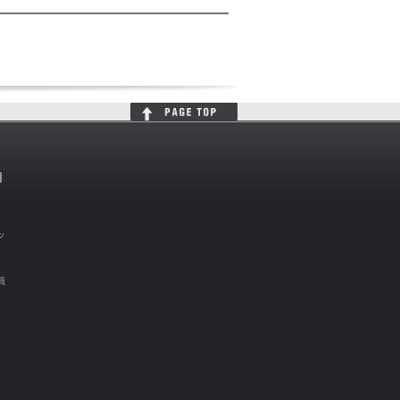
判
ッ
員