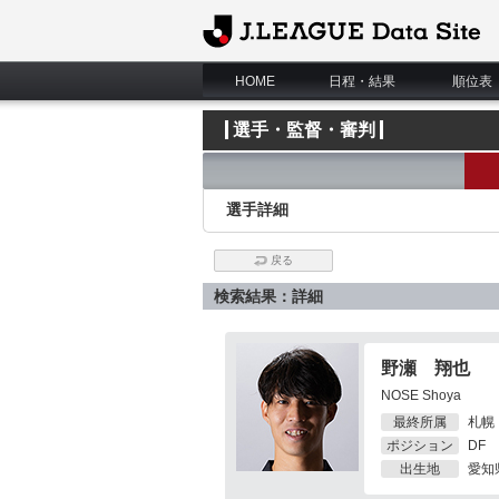
J.League Data Site
HOME
日程・結果
順位表
選手・監督・審判
選手詳細
戻る
検索結果：詳細
野瀬 翔也
NOSE Shoya
最終所属
札幌
ポジション
DF
出生地
愛知