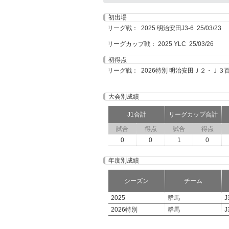
初出場
リーグ戦： 2025 明治安田J3-6 25/03/23
リーグカップ戦： 2025 YLC 25/03/26
初得点
リーグ戦： 2026特別 明治安田Ｊ２・Ｊ３百年構
大会別成績
J1合計
リーグカップ合計
試合
得点
試合
得点
0
0
1
0
年度別成績
シーズン
チーム
2025
群馬
J
2026特別
群馬
J