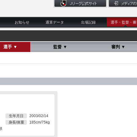
お知らせ
通算データ
出場記録
選手・監督・審
選手 ▼
監督 ▼
審判 ▼
生年月日
2003/02/14
身長/体重
185cm/75kg
県