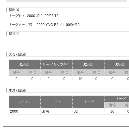
初出場
リーグ戦： 2000 J2-1 00/03/12
リーグカップ戦： 2000 YNC-R1／1 00/04/12
初得点
大会別成績
J1合計
リーグカップ合計
J2合計
J3合計
試合
得点
試合
得点
試合
得点
試合
得
0
0
2
0
10
0
0
年度別成績
リーグ
シーズン
チーム
リーグ
出場
得
2000
湘南
J2
10