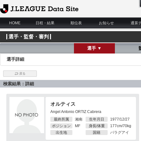
J.League Data Site
HOME
日程・結果
順位表
お知らせ
通算
選手・監督・審判
選手 ▼
選手詳細
戻る
検索結果：詳細
オルティス
Angel Antonio ORTIZ Cabrera
最終所属
湘南
生年月日
1977/12/27
ポジション
MF
身長/体重
177cm/70kg
出生地
国籍
パラグアイ