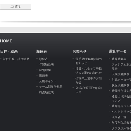
戻る
HOME
日程・結果
順位表
お知らせ
通算データ
試合日程・試合結果
順位表
選手登録追加抹消の
通算勝敗表
お知らせ
年間順位表
スタジアム別
役員・スタッフ登録
敗表
節別動向
追加抹消のお知らせ
天候別勝敗表
戦績表
出場停止選手のお知
対戦データ一
反則ポイント
らせ
状況別勝敗表
チーム別集計結果
公式記録訂正のお知
時間帯別得失
らせ
得点順位表
通算出場試合
キング
通算得点ラン
ハットトリッ
入場者一覧
年度別入場者
クラブ別入場