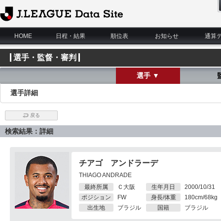
J.League Data Site
HOME
日程・結果
順位表
お知らせ
通算
選手・監督・審判
選手 ▼
選手詳細
戻る
検索結果：詳細
チアゴ アンドラーデ
THIAGO ANDRADE
最終所属
Ｃ大阪
生年月日
2000/10/31
ポジション
FW
身長/体重
180cm/68kg
出生地
ブラジル
国籍
ブラジル