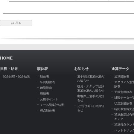
戻る
HOME
日程・結果
順位表
お知らせ
通算データ
試合日程・試合結果
順位表
選手登録追加抹消の
通算勝敗表
お知らせ
年間順位表
スタジアム別
役員・スタッフ登録
敗表
節別動向
追加抹消のお知らせ
天候別勝敗表
戦績表
出場停止選手のお知
対戦データ一
反則ポイント
らせ
状況別勝敗表
チーム別集計結果
公式記録訂正のお知
時間帯別得失
らせ
得点順位表
通算出場試合
キング
通算得点ラン
ハットトリッ