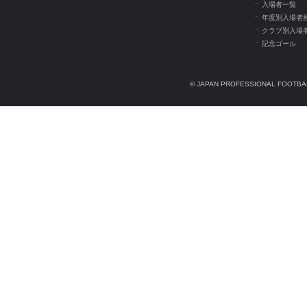
入場者一覧
年度別入場者
クラブ別入場
記念ゴール
© JAPAN PROFESSIONAL FOOTBAL