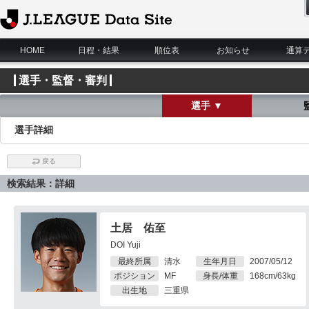
J.League Data Site
HOME
日程・結果
順位表
お知らせ
通算
選手・監督・審判
選手 ▼
選手詳細
戻る
検索結果：詳細
土居 佑至
DOI Yuji
最終所属
清水
生年月日
2007/05/12
ポジション
MF
身長/体重
168cm/63kg
出生地
三重県