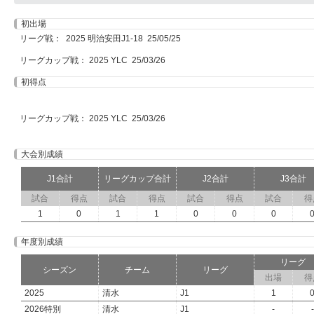
初出場
リーグ戦： 2025 明治安田J1-18 25/05/25
リーグカップ戦： 2025 YLC 25/03/26
初得点
リーグカップ戦： 2025 YLC 25/03/26
大会別成績
J1合計
リーグカップ合計
J2合計
J3合計
試合
得点
試合
得点
試合
得点
試合
得
1
0
1
1
0
0
0
年度別成績
リーグ
シーズン
チーム
リーグ
出場
得
2025
清水
J1
1
2026特別
清水
J1
-
-