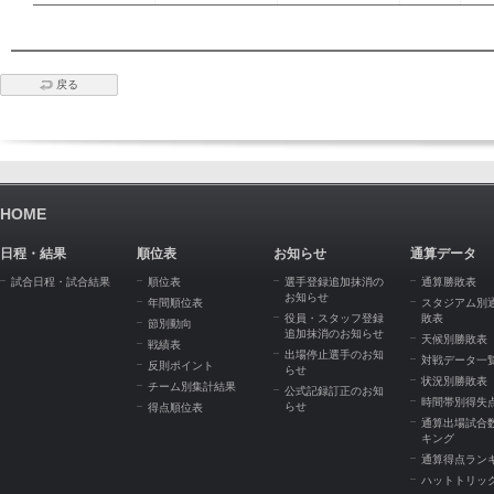
戻る
HOME
日程・結果
順位表
お知らせ
通算データ
試合日程・試合結果
順位表
選手登録追加抹消の
通算勝敗表
お知らせ
年間順位表
スタジアム別
役員・スタッフ登録
敗表
節別動向
追加抹消のお知らせ
天候別勝敗表
戦績表
出場停止選手のお知
対戦データ一
反則ポイント
らせ
状況別勝敗表
チーム別集計結果
公式記録訂正のお知
時間帯別得失
らせ
得点順位表
通算出場試合
キング
通算得点ラン
ハットトリッ