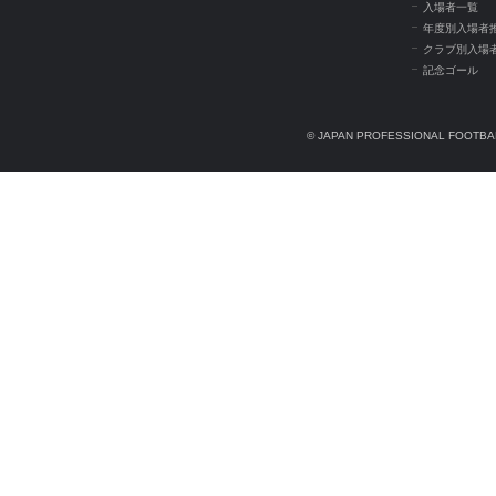
入場者一覧
年度別入場者
クラブ別入場
記念ゴール
© JAPAN PROFESSIONAL FOOTBAL