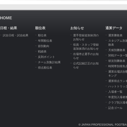
HOME
日程・結果
順位表
お知らせ
通算データ
試合日程・試合結果
順位表
選手登録追加抹消の
通算勝敗表
お知らせ
年間順位表
スタジアム別
役員・スタッフ登録
敗表
節別動向
追加抹消のお知らせ
天候別勝敗表
戦績表
出場停止選手のお知
対戦データ一
反則ポイント
らせ
状況別勝敗表
チーム別集計結果
公式記録訂正のお知
時間帯別得失
らせ
得点順位表
通算出場試合
キング
通算得点ラン
ハットトリッ
入場者一覧
年度別入場者
クラブ別入場
記念ゴール
© JAPAN PROFESSIONAL FOOTBAL