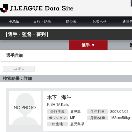
J.League Data Site
HOME
日程・結果
順位表
お知らせ
通算
選手・監督・審判
選手 ▼
選手詳細
戻る
検索結果：詳細
木下 海斗
KISHITA Kaito
最終所属
鹿児島
生年月日
2007/04/02
ポジション
MF
身長/体重
168cm/58kg
出生地
鹿児島県