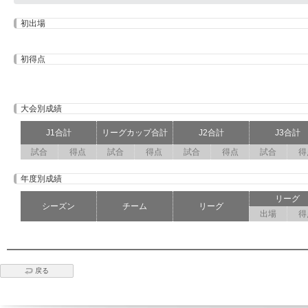
初出場
初得点
大会別成績
J1合計
リーグカップ合計
J2合計
J3合計
試合
得点
試合
得点
試合
得点
試合
得
年度別成績
リーグ
シーズン
チーム
リーグ
出場
得
戻る