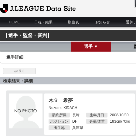
J.League Data Site
HOME
日程・結果
順位表
お知らせ
通算
選手・監督・審判
選手 ▼
選手詳細
戻る
検索結果：詳細
木立 希夢
Nozomu KIDACHI
最終所属
長崎
生年月日
2008/10/30
ポジション
DF
身長/体重
183cm/70kg
出生地
兵庫県