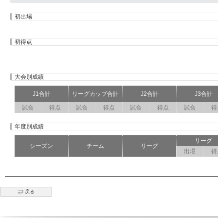
初出場
初得点
大会別成績
J1合計
リーグカップ合計
J2合計
J3合計
試合
得点
試合
得点
試合
得点
試合
得
年度別成績
リーグ
シーズン
チーム
リーグ
出場
得
戻る