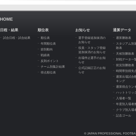
HOME
日程・結果
順位表
お知らせ
通算データ
試合日程・試合結果
順位表
選手登録追加抹消の
通算勝敗表
お知らせ
年間順位表
スタジアム別
役員・スタッフ登録
敗表
節別動向
追加抹消のお知らせ
天候別勝敗表
戦績表
出場停止選手のお知
対戦データ一
反則ポイント
らせ
状況別勝敗表
チーム別集計結果
公式記録訂正のお知
時間帯別得失
らせ
得点順位表
通算出場試合
キング
通算得点ラン
ハットトリッ
入場者一覧
年度別入場者
クラブ別入場
記念ゴール
© JAPAN PROFESSIONAL FOOTBAL