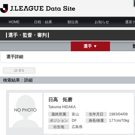
J.League Data Site
HOME
日程・結果
順位表
お知らせ
通算
選手・監督・審判
選手 ▼
選手詳細
戻る
検索結果：詳細
日高 拓磨
Takuma HIDAKA
最終所属
富山
生年月日
1983/04/08
ポジション
DF
身長/体重
177cm/70kg
出生地
広島県