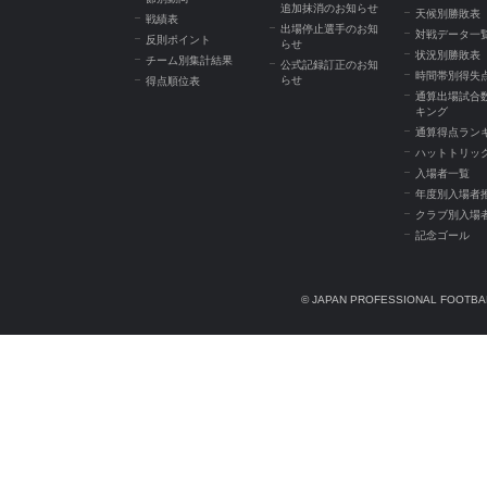
追加抹消のお知らせ
天候別勝敗表
戦績表
出場停止選手のお知
対戦データ一
反則ポイント
らせ
状況別勝敗表
チーム別集計結果
公式記録訂正のお知
時間帯別得失
らせ
得点順位表
通算出場試合
キング
通算得点ラン
ハットトリッ
入場者一覧
年度別入場者
クラブ別入場
記念ゴール
© JAPAN PROFESSIONAL FOOTBAL