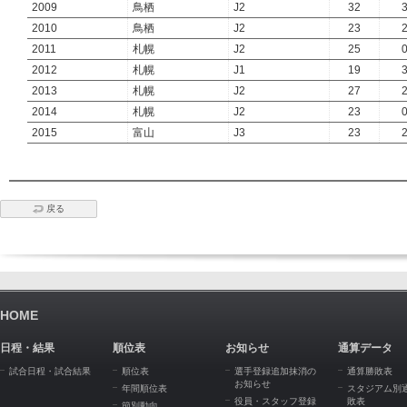
2009
鳥栖
J2
32
2010
鳥栖
J2
23
2011
札幌
J2
25
2012
札幌
J1
19
2013
札幌
J2
27
2014
札幌
J2
23
2015
富山
J3
23
戻る
HOME
日程・結果
順位表
お知らせ
通算データ
試合日程・試合結果
順位表
選手登録追加抹消の
通算勝敗表
お知らせ
年間順位表
スタジアム別
役員・スタッフ登録
敗表
節別動向