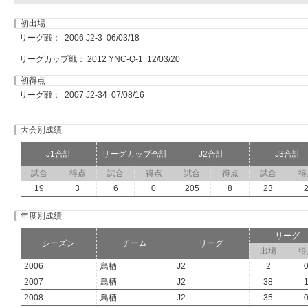
初出場
リーグ戦： 2006 J2-3 06/03/18
リーグカップ戦： 2012 YNC-Q-1 12/03/20
初得点
リーグ戦： 2007 J2-34 07/08/16
大会別成績
J1合計
リーグカップ合計
J2合計
J3合計
試合
得点
試合
得点
試合
得点
試合
得
19
3
6
0
205
8
23
年度別成績
リーグ
シーズン
チーム
リーグ
出場
得
2006
鳥栖
J2
2
2007
鳥栖
J2
38
2008
鳥栖
J2
35