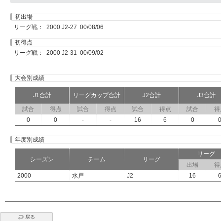
初出場
リーグ戦： 2000 J2-27 00/08/06
初得点
リーグ戦： 2000 J2-31 00/09/02
大会別成績
J1合計
リーグカップ合計
J2合計
J3合計
試合
得点
試合
得点
試合
得点
試合
得
0
0
-
-
16
6
0
年度別成績
リーグ
シーズン
チーム
リーグ
出場
得
2000
水戸
J2
16
戻る