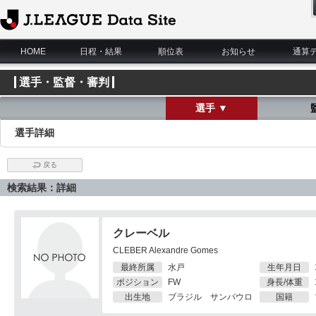
J.League Data Site
HOME
日程・結果
順位表
お知らせ
通算
選手・監督・審判
選手 ▼
選手詳細
戻る
検索結果：詳細
クレーベル
CLEBER Alexandre Gomes
最終所属
水戸
生年月日
ポジション
FW
身長/体重
出生地
ブラジル サンパウロ
国籍