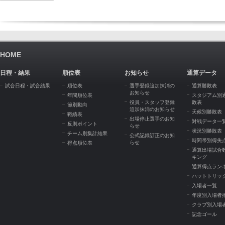
HOME
日程・結果
順位表
お知らせ
通算データ
試合日程・試合結果
順位表
選手登録追加抹消の
通算勝敗表
お知らせ
年間順位表
スタジアム別
役員・スタッフ登録
敗表
節別動向
追加抹消のお知らせ
天候別勝敗表
戦績表
出場停止選手のお知
対戦データ一
反則ポイント
らせ
状況別勝敗表
チーム別集計結果
公式記録訂正のお知
時間帯別得失
らせ
得点順位表
通算出場試合
キング
通算得点ラン
ハットトリッ
入場者一覧
年度別入場者
クラブ別入場
記念ゴール