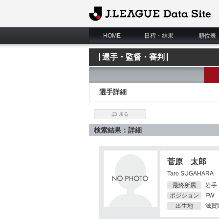
J.League Data Site
HOME
日程・結果
順位表
選手・監督・審判
選手詳細
戻る
検索結果：詳細
菅原 太郎
Taro SUGAHARA
最終所属
岩手
ポジション
FW
出生地
滋賀