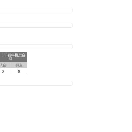
2・J3百年構想合
計
試合
得点
0
0