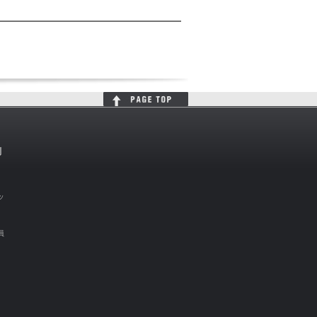
判
ッ
員