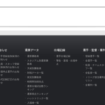
知らせ
通算データ
出場記録
選手・監督・審
選手登録追加抹消の
通算勝敗表
選手出場記録
登録選手一覧
お知らせ
スタジアム別通算勝
警告・退場・出場停
全選手一覧
役員・スタッフ登録
敗表
止
役員・チームスタ
追加抹消のお知らせ
天候別勝敗表
フ一覧
出場停止選手のお知
対戦データ一覧
全監督一覧
らせ
状況別勝敗表
Ｊリーグ担当審判
公式記録訂正のお知
リスト
時間帯別得失点
らせ
全審判一覧
通算出場試合数ラン
キング
通算得点ランキング
ハットトリック一覧
入場者一覧