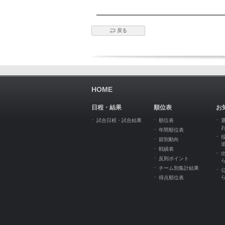
戻る
HOME
日程・結果
順位表
お
試合日程・試合結果
順位表
年間順位表
節別動向
戦績表
反則ポイント
チーム別集計結果
得点順位表