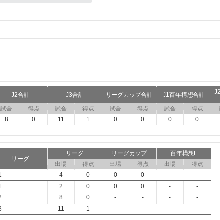
J
J2合計
J3合計
リーグカップ合計
J1百年構想合計
試合
得点
試合
得点
試合
得点
試合
得点
8
0
11
1
0
0
0
0
リーグ
リーグカップ
百年構想L
リーグ
出場
得点
出場
得点
出場
得点
1
4
0
0
0
-
-
1
2
0
0
0
-
-
2
8
0
-
-
-
-
3
11
1
-
-
-
-