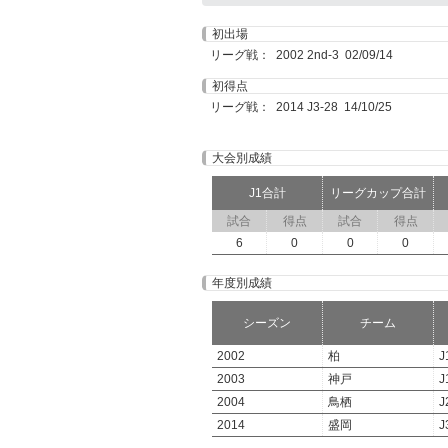
初出場
リーグ戦： 2002 2nd-3 02/09/14
初得点
リーグ戦： 2014 J3-28 14/10/25
大会別成績
J1合計
リーグカップ合計
試合
得点
試合
得点
6
0
0
0
年度別成績
シーズン
チーム
2002
柏
J
2003
神戸
J
2004
鳥栖
J
2014
盛岡
J