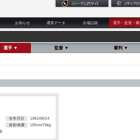
お知らせ
通算データ
出場記録
選手・監督・審
選手 ▼
監督 ▼
審判 ▼
生年月日
1981/06/14
身長/体重
185cm/76kg
県